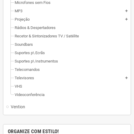
Microfones sem Fios
MP3
add
Projeção
add
Rádios & Despertadores
Recetor & Sintonizadores TV / Satélite
Soundbars
Suportes p\ Ecrãs
Suportes p\ Instrumentos
Telecomandos
Televisores
add
VHS
Videoconferência
Vention
ORGANIZE COM ESTILO!