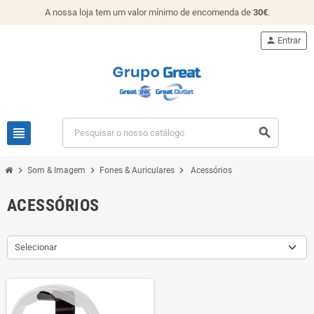
A nossa loja tem um valor mínimo de encomenda de
30€
.
person
Entrar
view_headline
search
chevron_right
chevron_right
chevron_right
Som & Imagem
Fones & Auriculares
Acessórios
ACESSÓRIOS
Selecionar