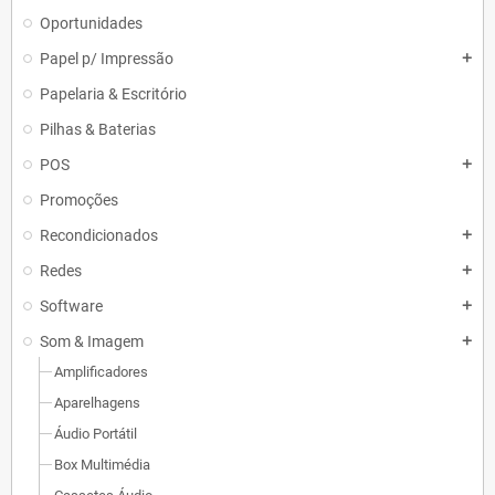
Oportunidades
Papel p/ Impressão
add
Papelaria & Escritório
Pilhas & Baterias
POS
add
Promoções
Recondicionados
add
Redes
add
Software
add
Som & Imagem
add
Amplificadores
Aparelhagens
Áudio Portátil
Box Multimédia