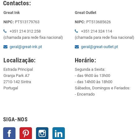
Contactos:
Great Ink
Great Outlet
NIPC:
PT513179763
NIPC:
PT513685626
+351 214 312 258
+351 214 324 114
(chamada para rede fixa nacional)
(chamada para rede fixa nacional)
geral@great-ink.pt
geral@great-outlet.pt
Localização:
Horário:
Estrada Principal
Segunda a Sexta:
Granja Park A7
- das 9h00 às 13h00
2710-142 Sintra
- das 14h00 às 18h00
Portugal
Sábados, Domingos e Feriados:
- Encerrado
SIGA-NOS
Facebook
Pinterest
Instagram
LinkedIn