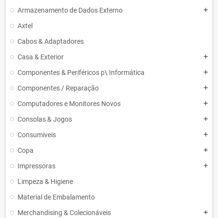
Armazenamento de Dados Externo
add
Axtel
Cabos & Adaptadores
Casa & Exterior
add
Componentes & Periféricos p\ Informática
add
Componentes / Reparação
add
Computadores e Monitores Novos
add
Consolas & Jogos
add
Consumiveis
add
Copa
add
Impressoras
add
Limpeza & Higiene
Material de Embalamento
Merchandising & Colecionáveis
add