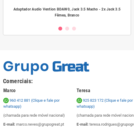
ho/
Adaptador Audio Vention BDAW0, Jack 3.5 Macho - 2x Jack 3.5
A
Fêmea, Branco
Comerciais:
Marco
Teresa
960 412 881 (Clique e fale por
925 823 172
(Clique e fale por
whatsapp)
whatsapp)
(chamada para rede móvel nacional)
(chamada para rede móvel nacion
E-mail:
marco.neves@grupogreat.pt
E-mail:
teresa.rodrigues@grupogre