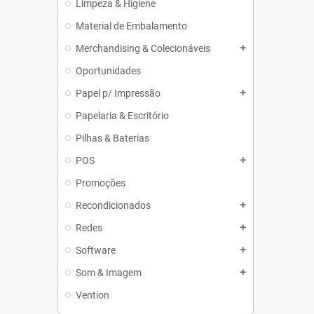
Limpeza & Higiene
Material de Embalamento
Merchandising & Colecionáveis
add
Oportunidades
Papel p/ Impressão
add
Papelaria & Escritório
Pilhas & Baterias
POS
add
Promoções
Recondicionados
add
Redes
add
Software
add
Som & Imagem
add
Vention