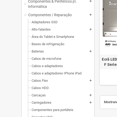
Componentes & Periféricos p\
add
Informática
Componentes / Reparação
add
Adaptadores SSD
Alto-falantes
add
Área do Tablet e Smartphone
Bases de refrigeração
Baterias
add
Cabos de microfone
Ecrã LED
F Seri
Cabos e adaptadores
Cabos e adaptadores IPhone iPad
Cabos Flex
add
Cabos HDD
Carcaças
add
Mostrand
Carregadores
add
Componentes para portáteis