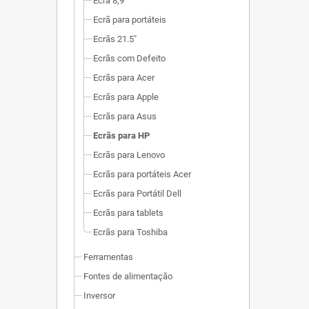
Ecrã 8,9"
Ecrã para portáteis
Ecrãs 21.5"
Ecrãs com Defeito
Ecrãs para Acer
Ecrãs para Apple
Ecrãs para Asus
Ecrãs para HP
Ecrãs para Lenovo
Ecrãs para portáteis Acer
Ecrãs para Portátil Dell
Ecrãs para tablets
Ecrãs para Toshiba
Ferramentas
Fontes de alimentação
Inversor