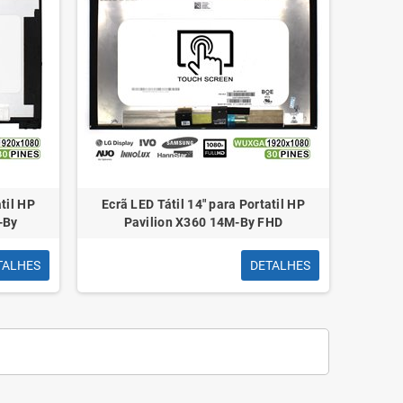
atil HP
Ecrã LED Tátil 14" para Portatil HP
-By
Pavilion X360 14M-By FHD
TALHES
DETALHES