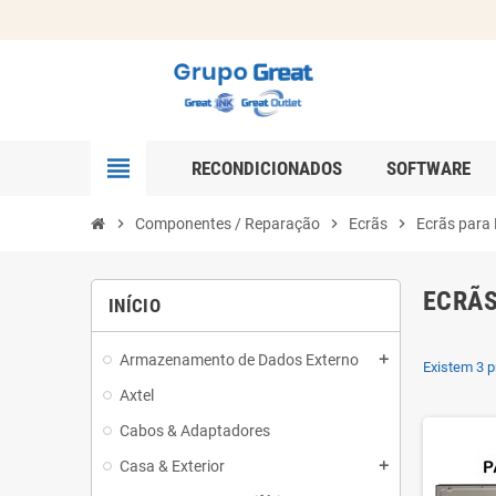
view_headline
RECONDICIONADOS
SOFTWARE
chevron_right
Componentes / Reparação
chevron_right
Ecrãs
chevron_right
Ecrãs para
ECRÃS
INÍCIO
Armazenamento de Dados Externo
add
Existem 3 p
Axtel
Cabos & Adaptadores
Casa & Exterior
add