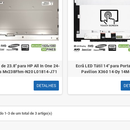
 de 23.8" para HP All In One 24-
Ecrã LED Tátil 14" para Port
es Mv238Fhm-N20 L01814-J71
Pavilion X360 14-Dy 14M
DETALHES
DE
o 1-3 de um total de 3 artigo(s)