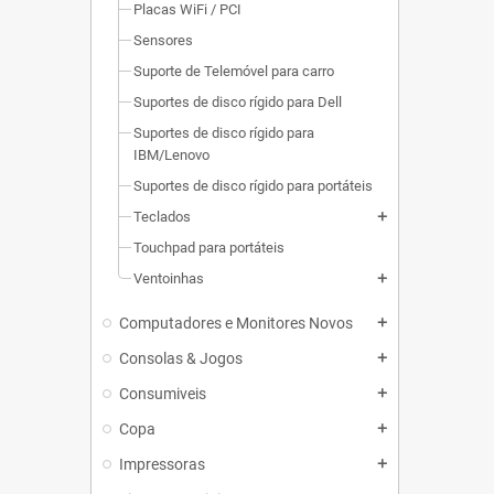
Placas WiFi / PCI
Sensores
Suporte de Telemóvel para carro
Suportes de disco rígido para Dell
Suportes de disco rígido para
IBM/Lenovo
Suportes de disco rígido para portáteis
Teclados
add
Touchpad para portáteis
Ventoinhas
add
Computadores e Monitores Novos
add
Consolas & Jogos
add
Consumiveis
add
Copa
add
Impressoras
add