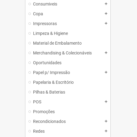
Consumiveis
add
Copa
add
Impressoras
add
Limpeza & Higiene
Material de Embalamento
Merchandising & Colecionáveis
add
Oportunidades
Papel p/ Impressão
add
Papelaria & Escritório
Pilhas & Baterias
POS
add
Promoções
Recondicionados
add
Redes
add