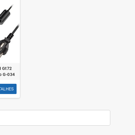
I Gt72
o G-034
TALHES