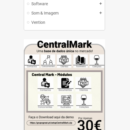
Software
add
Som & Imagem
add
Vention