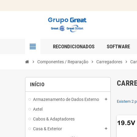
view_headline
RECONDICIONADOS
SOFTWARE
chevron_right
Componentes / Reparação
chevron_right
Carregadores
chevron_right
Car
CARRE
INÍCIO
Armazenamento de Dados Externo
add
Existem 2 p
Axtel
Cabos & Adaptadores
Casa & Exterior
add