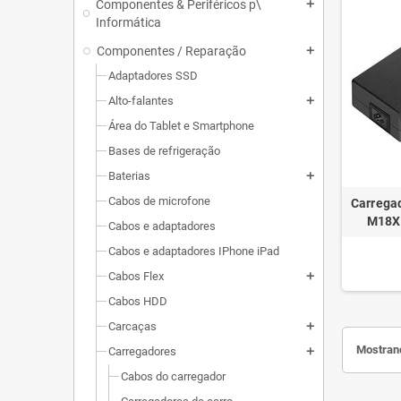
Componentes & Periféricos p\
add
Informática
Componentes / Reparação
add
Adaptadores SSD
Alto-falantes
add
Área do Tablet e Smartphone
Bases de refrigeração
Baterias
add
Cabos de microfone
Carregad
M18X
Cabos e adaptadores
Cabos e adaptadores IPhone iPad
Cabos Flex
add
Cabos HDD
Carcaças
add
Mostrand
Carregadores
add
Cabos do carregador