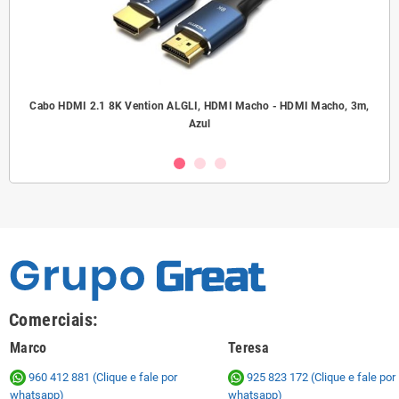
.5
Cabo HDMI 2.1 8K Vention ALGLI, HDMI Macho - HDMI Macho, 3m,
A
Azul
Comerciais:
Marco
Teresa
960 412 881 (Clique e fale por
925 823 172
(Clique e fale por
whatsapp)
whatsapp)