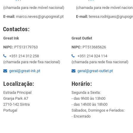
(chamada para rede móvel nacional)
(chamada para rede móvel nacion
E-mail:
marco.neves@grupogreat.pt
E-mail:
teresa.rodrigues@grupogre
Contactos:
Great Ink
Great Outlet
NIPC:
PT513179763
NIPC:
PT513685626
+351 214 312 258
+351 214 324 114
(chamada para rede fixa nacional)
(chamada para rede fixa nacional)
geral@great-ink.pt
geral@great-outlet.pt
Localização:
Horário:
Estrada Principal
Segunda a Sexta:
Granja Park A7
- das 9h00 às 13h00
2710-142 Sintra
- das 14h00 às 18h00
Portugal
Sábados, Domingos e Feriados:
- Encerrado