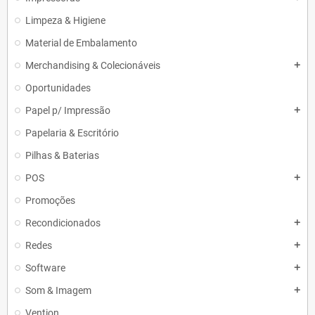
Limpeza & Higiene
Material de Embalamento
Merchandising & Colecionáveis
add
Oportunidades
Papel p/ Impressão
add
Papelaria & Escritório
Pilhas & Baterias
POS
add
Promoções
Recondicionados
add
Redes
add
Software
add
Som & Imagem
add
Vention