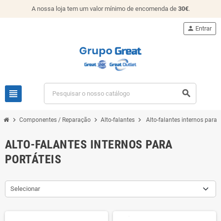
A nossa loja tem um valor mínimo de encomenda de
30€
.
person
Entrar
view_headline
search
chevron_right
chevron_right
chevron_right
Componentes / Reparação
Alto-falantes
Alto-falantes internos para 
ALTO-FALANTES INTERNOS PARA
PORTÁTEIS
Selecionar