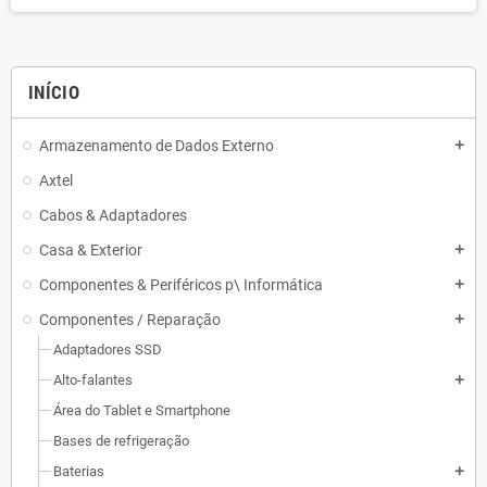
INÍCIO
Armazenamento de Dados Externo
add
Axtel
Cabos & Adaptadores
Casa & Exterior
add
Componentes & Periféricos p\ Informática
add
Componentes / Reparação
add
Adaptadores SSD
Alto-falantes
add
Área do Tablet e Smartphone
Bases de refrigeração
Baterias
add