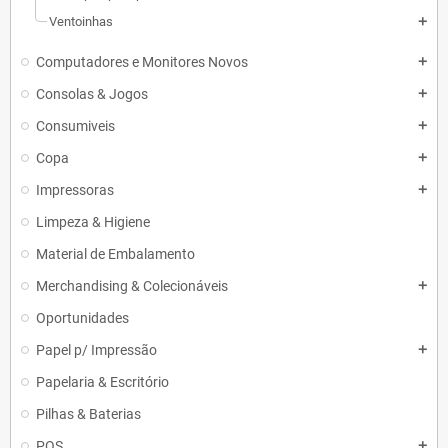
Ventoinhas
add
Computadores e Monitores Novos
add
Consolas & Jogos
add
Consumiveis
add
Copa
add
Impressoras
add
Limpeza & Higiene
Material de Embalamento
Merchandising & Colecionáveis
add
Oportunidades
Papel p/ Impressão
add
Papelaria & Escritório
Pilhas & Baterias
POS
add