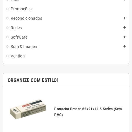
Promoções
Recondicionados
add
Redes
add
Software
add
Som & Imagem
add
Vention
ORGANIZE COM ESTILO!
l
Borracha Branca 62x21x11,5 Scriva (Sem
PVC)