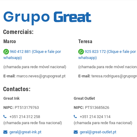
Comerciais:
Marco
Teresa
960 412 881 (Clique e fale por
925 823 172
(Clique e fale por
whatsapp)
whatsapp)
(chamada para rede móvel nacional)
(chamada para rede móvel nacion
E-mail:
marco.neves@grupogreat.pt
E-mail:
teresa.rodrigues@grupogre
Contactos:
Great Ink
Great Outlet
NIPC:
PT513179763
NIPC:
PT513685626
+351 214 312 258
+351 214 324 114
(chamada para rede fixa nacional)
(chamada para rede fixa nacional)
geral@great-ink.pt
geral@great-outlet.pt