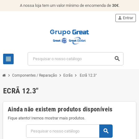
A nossa loja tem um valor mínimo de encomenda de
30€
.
person
Entrar
view_headline
search
chevron_right
chevron_right
chevron_right
Componentes / Reparação
Ecrãs
Ecrã 12.3"
ECRÃ 12.3"
Ainda não existem produtos disponíveis
Fique atento! Iremos mostrar mais produtos.
search