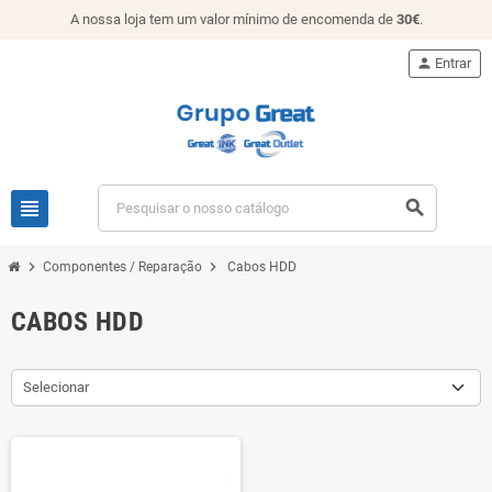
A nossa loja tem um valor mínimo de encomenda de
30€
.
person
Entrar
view_headline
search
chevron_right
chevron_right
Componentes / Reparação
Cabos HDD
CABOS HDD
Selecionar