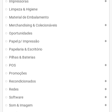
Impressoras
add
Limpeza & Higiene
Material de Embalamento
Merchandising & Colecionáveis
add
Oportunidades
Papel p/ Impressão
add
Papelaria & Escritório
Pilhas & Baterias
POS
add
Promoções
Recondicionados
add
Redes
add
Software
add
Som & Imagem
add