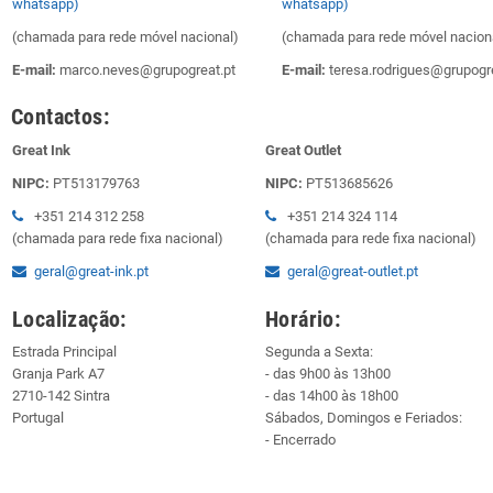
whatsapp)
whatsapp)
(chamada para rede móvel nacional)
(chamada para rede móvel nacion
E-mail:
marco.neves@grupogreat.pt
E-mail:
teresa.rodrigues@grupogre
Contactos:
Great Ink
Great Outlet
NIPC:
PT513179763
NIPC:
PT513685626
+351 214 312 258
+351 214 324 114
(chamada para rede fixa nacional)
(chamada para rede fixa nacional)
geral@great-ink.pt
geral@great-outlet.pt
Localização:
Horário:
Estrada Principal
Segunda a Sexta:
Granja Park A7
- das 9h00 às 13h00
2710-142 Sintra
- das 14h00 às 18h00
Portugal
Sábados, Domingos e Feriados:
- Encerrado