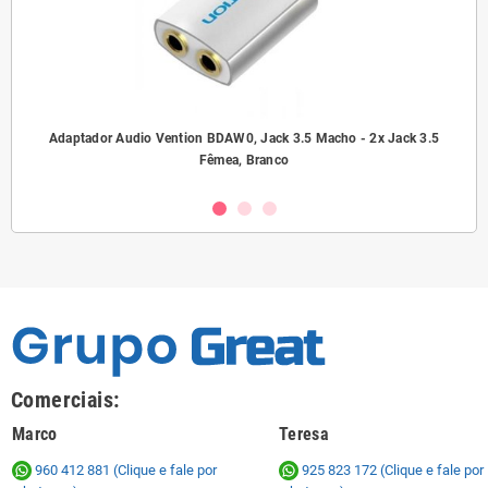
ho/
Adaptador Audio Vention BDAW0, Jack 3.5 Macho - 2x Jack 3.5
A
Fêmea, Branco
Comerciais:
Marco
Teresa
960 412 881 (Clique e fale por
925 823 172
(Clique e fale por