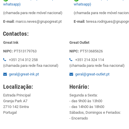
whatsapp)
whatsapp)
(chamada para rede móvel nacional)
(chamada para rede móvel nacion
E-mail:
marco.neves@grupogreat.pt
E-mail:
teresa.rodrigues@grupogre
Contactos:
Great Ink
Great Outlet
NIPC:
PT513179763
NIPC:
PT513685626
+351 214 312 258
+351 214 324 114
(chamada para rede fixa nacional)
(chamada para rede fixa nacional)
geral@great-ink.pt
geral@great-outlet.pt
Localização:
Horário:
Estrada Principal
Segunda a Sexta:
Granja Park A7
- das 9h00 às 13h00
2710-142 Sintra
- das 14h00 às 18h00
Portugal
Sábados, Domingos e Feriados:
- Encerrado