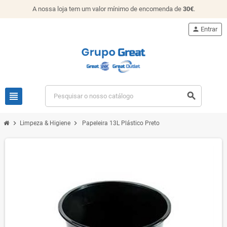
A nossa loja tem um valor mínimo de encomenda de
30€
.
person
Entrar
view_headline
search
chevron_right
chevron_right
Limpeza & Higiene
Papeleira 13L Plástico Preto