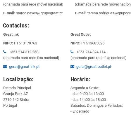
(chamada para rede móvel nacional)
(chamada para rede móvel nacion
E-mail:
marco.neves@grupogreat.pt
E-mail:
teresa.rodrigues@grupogre
Contactos:
Great Ink
Great Outlet
NIPC:
PT513179763
NIPC:
PT513685626
+351 214 312 258
+351 214 324 114
(chamada para rede fixa nacional)
(chamada para rede fixa nacional)
geral@great-ink.pt
geral@great-outlet.pt
Localização:
Horário:
Estrada Principal
Segunda a Sexta:
Granja Park A7
- das 9h00 às 13h00
2710-142 Sintra
- das 14h00 às 18h00
Portugal
Sábados, Domingos e Feriados:
- Encerrado