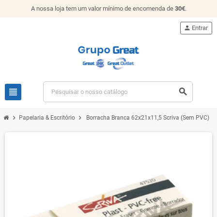
A nossa loja tem um valor mínimo de encomenda de
30€
.
person
Entrar
view_headline
search
chevron_right
chevron_right
Papelaria & Escritório
Borracha Branca 62x21x11,5 Scriva (Sem PVC)