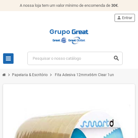
A nossa loja tem um valor mínimo de encomenda de
30€
.
person
Entrar
view_headline
search
chevron_right
chevron_right
Papelaria & Escritório
Fita Adesiva 12mmx66m Clear 1un