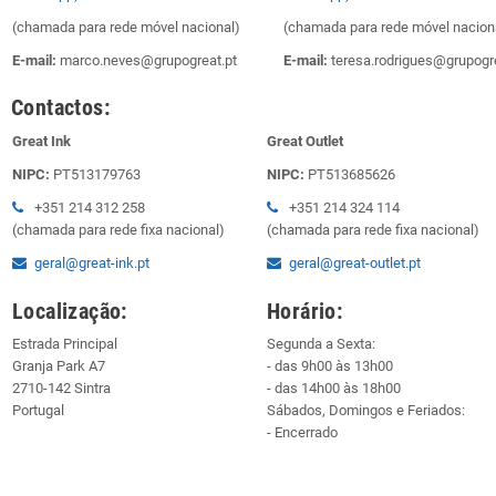
(chamada para rede móvel nacional)
(chamada para rede móvel nacion
E-mail:
marco.neves@grupogreat.pt
E-mail:
teresa.rodrigues@grupogre
Contactos:
Great Ink
Great Outlet
NIPC:
PT513179763
NIPC:
PT513685626
+351 214 312 258
+351 214 324 114
(chamada para rede fixa nacional)
(chamada para rede fixa nacional)
geral@great-ink.pt
geral@great-outlet.pt
Localização:
Horário:
Estrada Principal
Segunda a Sexta:
Granja Park A7
- das 9h00 às 13h00
2710-142 Sintra
- das 14h00 às 18h00
Portugal
Sábados, Domingos e Feriados:
- Encerrado