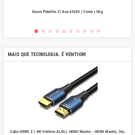
2000
Sacos Plástico C/ Asa 45x55 ( Cores ) 5Kg
MAIS QUE TECNOLOGIA. É VENTION!
.5
Cabo HDMI 2.1 8K Vention ALGLI, HDMI Macho - HDMI Macho, 3m,
A