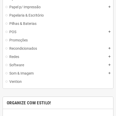
Papel p/ Impressão
add
Papelaria & Escritório
Pilhas & Baterias
POS
add
Promoções
Recondicionados
add
Redes
add
Software
add
Som & Imagem
add
Vention
ORGANIZE COM ESTILO!