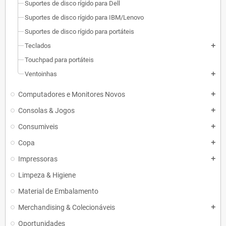
Suportes de disco rígido para Dell
Suportes de disco rígido para IBM/Lenovo
Suportes de disco rígido para portáteis
Teclados
add
Touchpad para portáteis
Ventoinhas
add
Computadores e Monitores Novos
add
Consolas & Jogos
add
Consumiveis
add
Copa
add
Impressoras
add
Limpeza & Higiene
Material de Embalamento
Merchandising & Colecionáveis
add
Oportunidades