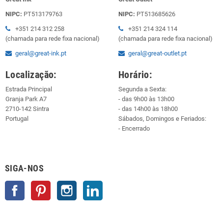
NIPC:
PT513179763
NIPC:
PT513685626
+351 214 312 258
+351 214 324 114
(chamada para rede fixa nacional)
(chamada para rede fixa nacional)
geral@great-ink.pt
geral@great-outlet.pt
Localização:
Horário:
Estrada Principal
Segunda a Sexta:
Granja Park A7
- das 9h00 às 13h00
2710-142 Sintra
- das 14h00 às 18h00
Portugal
Sábados, Domingos e Feriados:
- Encerrado
SIGA-NOS
Facebook
Pinterest
Instagram
LinkedIn