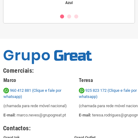
Azul
Comerciais:
Marco
Teresa
960 412 881 (Clique e fale por
925 823 172
(Clique e fale por
whatsapp)
whatsapp)
(chamada para rede móvel nacional)
(chamada para rede móvel nacion
E-mail:
marco.neves@grupogreat.pt
E-mail:
teresa.rodrigues@grupogre
Contactos:
Great Ink
Great Outlet