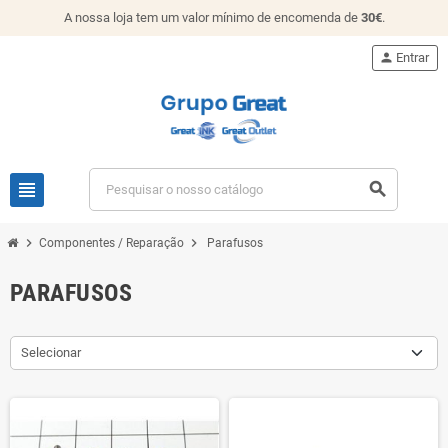
A nossa loja tem um valor mínimo de encomenda de
30€
.
person
Entrar
view_headline
search
chevron_right
chevron_right
Componentes / Reparação
Parafusos
PARAFUSOS
Selecionar