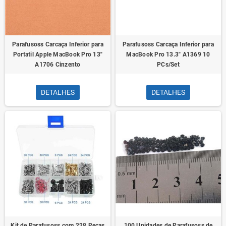
Parafusoss Carcaça Inferior para
Parafusoss Carcaça Inferior para
Portatil Apple MacBook Pro 13"
MacBook Pro 13.3" A1369 10
A1706 Cinzento
PCs/Set
DETALHES
DETALHES
Kit de Parafusoss com 228 Peças
100 Unidades de Parafusoss de