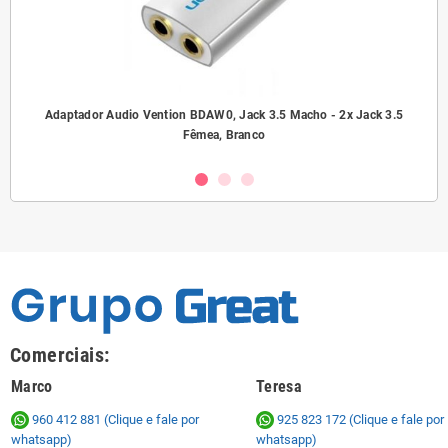
ho/
Adaptador Audio Vention BDAW0, Jack 3.5 Macho - 2x Jack 3.5
A
Fêmea, Branco
Comerciais:
Marco
Teresa
960 412 881 (Clique e fale por
925 823 172
(Clique e fale por
whatsapp)
whatsapp)