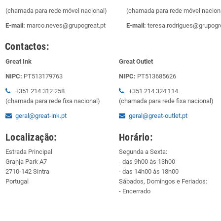
(chamada para rede móvel nacional)
(chamada para rede móvel nacion
E-mail:
marco.neves@grupogreat.pt
E-mail:
teresa.rodrigues@grupogre
Contactos:
Great Ink
Great Outlet
NIPC:
PT513179763
NIPC:
PT513685626
+351 214 312 258
+351 214 324 114
(chamada para rede fixa nacional)
(chamada para rede fixa nacional)
geral@great-ink.pt
geral@great-outlet.pt
Localização:
Horário:
Estrada Principal
Segunda a Sexta:
Granja Park A7
- das 9h00 às 13h00
2710-142 Sintra
- das 14h00 às 18h00
Portugal
Sábados, Domingos e Feriados:
- Encerrado