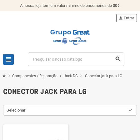
A nossa loja tem um valor mínimo de encomenda de
30€
.
person
Entrar
view_headline
search
chevron_right
chevron_right
chevron_right
Componentes / Reparação
Jack DC
Conector jack para LG
CONECTOR JACK PARA LG
Selecionar