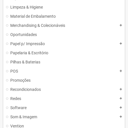
Limpeza & Higiene
Material de Embalamento
Merchandising & Colecionáveis
add
Oportunidades
Papel p/ Impressão
add
Papelaria & Escritório
Pilhas & Baterias
POS
add
Promoções
Recondicionados
add
Redes
add
Software
add
Som & Imagem
add
Vention