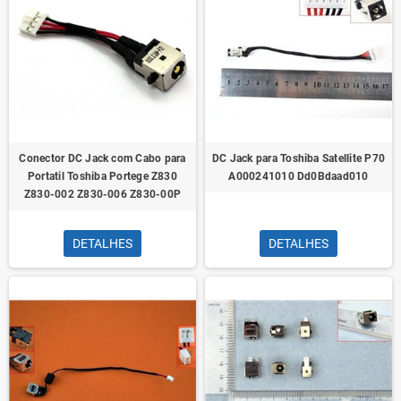
Conector DC Jack com Cabo para
DC Jack para Toshiba Satellite P70
Portatil Toshiba Portege Z830
A000241010 Dd0Bdaad010
Z830-002 Z830-006 Z830-00P
DETALHES
DETALHES