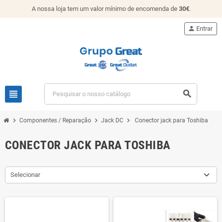
A nossa loja tem um valor mínimo de encomenda de
30€
.
person
Entrar
view_headline
search
chevron_right
chevron_right
chevron_right
Componentes / Reparação
Jack DC
Conector jack para Toshiba
CONECTOR JACK PARA TOSHIBA
Selecionar