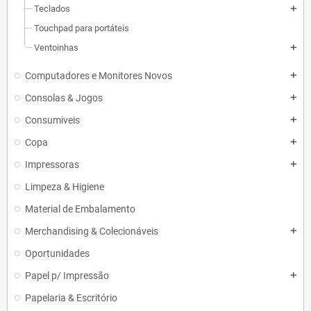
Teclados
add
Touchpad para portáteis
Ventoinhas
add
Computadores e Monitores Novos
add
Consolas & Jogos
add
Consumiveis
add
Copa
add
Impressoras
add
Limpeza & Higiene
Material de Embalamento
Merchandising & Colecionáveis
add
Oportunidades
Papel p/ Impressão
add
Papelaria & Escritório