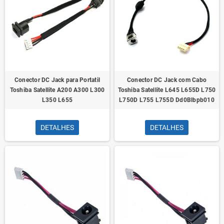
Conector DC Jack para Portatil
Conector DC Jack com Cabo
Toshiba Satellite A200 A300 L300
Toshiba Satellite L645 L655D L750
L350 L655
L750D L755 L755D Dd0Blbpb010
DETALHES
DETALHES