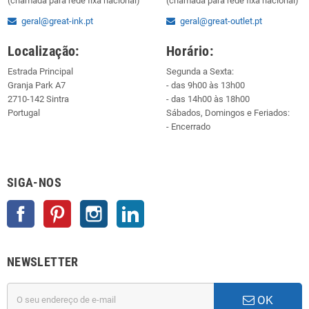
(chamada para rede fixa nacional)
(chamada para rede fixa nacional)
geral@great-ink.pt
geral@great-outlet.pt
Localização:
Horário:
Estrada Principal
Segunda a Sexta:
Granja Park A7
- das 9h00 às 13h00
2710-142 Sintra
- das 14h00 às 18h00
Portugal
Sábados, Domingos e Feriados:
- Encerrado
SIGA-NOS
Facebook
Pinterest
Instagram
LinkedIn
NEWSLETTER
OK