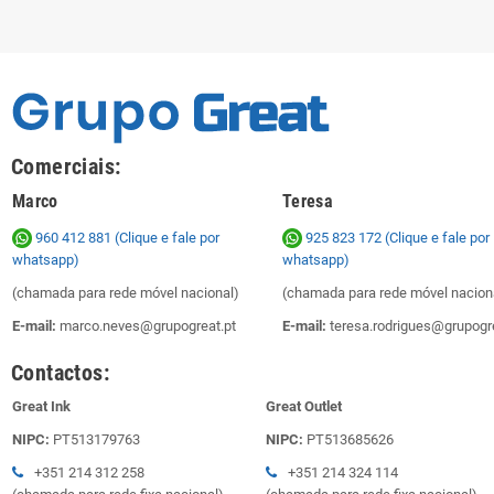
Comerciais:
Marco
Teresa
960 412 881 (Clique e fale por
925 823 172
(Clique e fale por
whatsapp)
whatsapp)
(chamada para rede móvel nacional)
(chamada para rede móvel nacion
E-mail:
marco.neves@grupogreat.pt
E-mail:
teresa.rodrigues@grupogre
Contactos:
Great Ink
Great Outlet
NIPC:
PT513179763
NIPC:
PT513685626
+351 214 312 258
+351 214 324 114