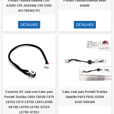
Portatil Toshiba Satellite C55-
Portatil Toshiba Satellite A660
A5282 C55-A5246Nr C50 C55D
A660D
6017B0402701
DETALHES
DETALHES
Conector DC Jack com Cabo para
Cabo Jack para Portatil Toshiba
Portatil Toshiba C800 C850D C870
Satellite P855 P855-S5200
C870D C875 C875D L850 L850D
Dc30100Ka00
K870D L875D L875D-S7230
L875D-S7332