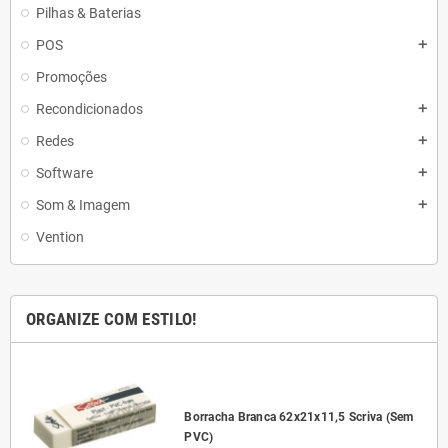
Pilhas & Baterias
POS
add
Promoções
Recondicionados
add
Redes
add
Software
add
Som & Imagem
add
Vention
ORGANIZE COM ESTILO!
l
Borracha Branca 62x21x11,5 Scriva (Sem
PVC)