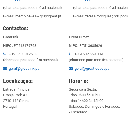
(chamada para rede móvel nacional)
(chamada para rede móvel nacion
E-mail:
marco.neves@grupogreat.pt
E-mail:
teresa.rodrigues@grupogre
Contactos:
Great Ink
Great Outlet
NIPC:
PT513179763
NIPC:
PT513685626
+351 214 312 258
+351 214 324 114
(chamada para rede fixa nacional)
(chamada para rede fixa nacional)
geral@great-ink.pt
geral@great-outlet.pt
Localização:
Horário:
Estrada Principal
Segunda a Sexta:
Granja Park A7
- das 9h00 às 13h00
2710-142 Sintra
- das 14h00 às 18h00
Portugal
Sábados, Domingos e Feriados:
- Encerrado