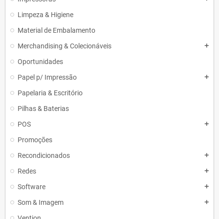
Limpeza & Higiene
Material de Embalamento
Merchandising & Colecionáveis
add
Oportunidades
Papel p/ Impressão
add
Papelaria & Escritório
Pilhas & Baterias
POS
add
Promoções
Recondicionados
add
Redes
add
Software
add
Som & Imagem
add
Vention