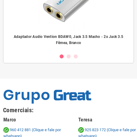
ho/
Adaptador Audio Vention BDAW0, Jack 3.5 Macho - 2x Jack 3.5
A
Fêmea, Branco
Comerciais:
Marco
Teresa
960 412 881 (Clique e fale por
925 823 172
(Clique e fale por
whatsapp)
whatsapp)