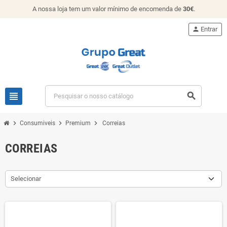
A nossa loja tem um valor mínimo de encomenda de
30€
.
person
Entrar
view_headline
search
chevron_right
chevron_right
chevron_right
Consumiveis
Premium
Correias
CORREIAS
Selecionar