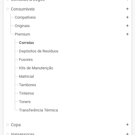
Consumiveis
add
Compatíveis
add
Originais
add
Premium
add
Correias
Depósitos de Resíduos
Fusores
Kits de Manutenção
Matricial
Tambores
Tinteiros
Toners
Transferência Térmica
Copa
add
Impressoras
add