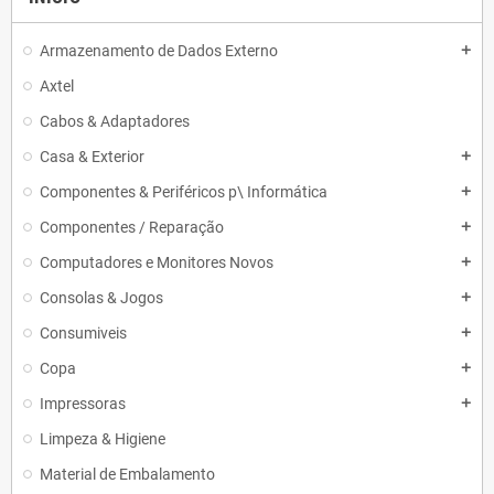
Armazenamento de Dados Externo
add
Axtel
Cabos & Adaptadores
Casa & Exterior
add
Componentes & Periféricos p\ Informática
add
Componentes / Reparação
add
Computadores e Monitores Novos
add
Consolas & Jogos
add
Consumiveis
add
Copa
add
Impressoras
add
Limpeza & Higiene
Material de Embalamento