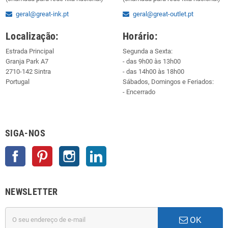
geral@great-ink.pt
geral@great-outlet.pt
Localização:
Horário:
Estrada Principal
Segunda a Sexta:
Granja Park A7
- das 9h00 às 13h00
2710-142 Sintra
- das 14h00 às 18h00
Portugal
Sábados, Domingos e Feriados:
- Encerrado
SIGA-NOS
Facebook
Pinterest
Instagram
LinkedIn
NEWSLETTER
OK