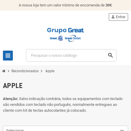
A nossa loja tem um valor mínimo de encomenda de
30€
.
person
Entrar
view_headline
search
chevron_right
chevron_right
Recondicionados
Apple
APPLE
Atenção:
Salvo indicação contrária, todos os equipamentos com teclado
são vendidos com teclado não português, normalmente entregues ao
cliente com kit de teclas autocolantes já colocado.
Selecionar