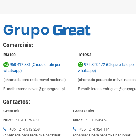
Comerciais:
Marco
Teresa
960 412 881 (Clique e fale por
925 823 172
(Clique e fale por
whatsapp)
whatsapp)
(chamada para rede móvel nacional)
(chamada para rede móvel nacion
E-mail:
marco.neves@grupogreat.pt
E-mail:
teresa.rodrigues@grupogre
Contactos:
Great Ink
Great Outlet
NIPC:
PT513179763
NIPC:
PT513685626
+351 214 312 258
+351 214 324 114
(chamada para rede fixa nacional)
(chamada para rede fixa nacional)