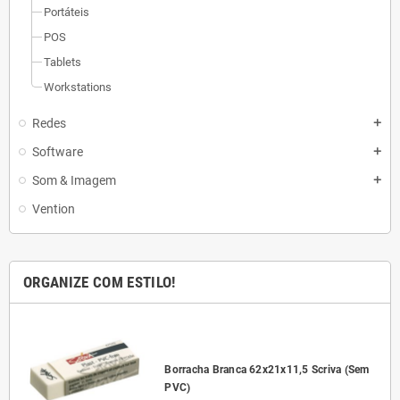
Portáteis
POS
Tablets
Workstations
Redes
add
Software
add
Som & Imagem
add
Vention
ORGANIZE COM ESTILO!
l
Borracha Branca 62x21x11,5 Scriva (Sem
PVC)