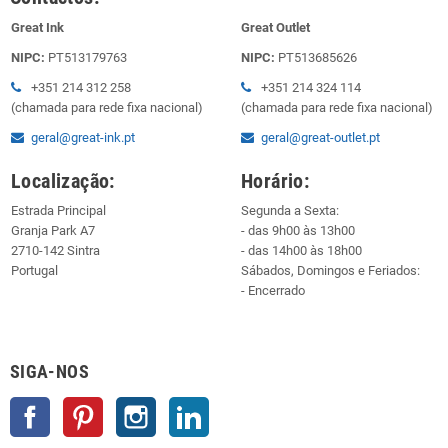
Great Ink
Great Outlet
NIPC:
PT513179763
NIPC:
PT513685626
+351 214 312 258
+351 214 324 114
(chamada para rede fixa nacional)
(chamada para rede fixa nacional)
geral@great-ink.pt
geral@great-outlet.pt
Localização:
Horário:
Estrada Principal
Segunda a Sexta:
Granja Park A7
- das 9h00 às 13h00
2710-142 Sintra
- das 14h00 às 18h00
Portugal
Sábados, Domingos e Feriados:
- Encerrado
SIGA-NOS
Facebook
Pinterest
Instagram
LinkedIn