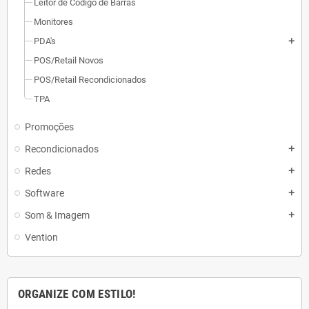
Leitor de Código de Barras
Monitores
PDA's
add
POS/Retail Novos
POS/Retail Recondicionados
TPA
Promoções
Recondicionados
add
Redes
add
Software
add
Som & Imagem
add
Vention
ORGANIZE COM ESTILO!