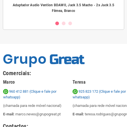
ho/
Adaptador Audio Vention BDAW0, Jack 3.5 Macho - 2x Jack 3.5
A
Fêmea, Branco
Comerciais:
Marco
Teresa
960 412 881 (Clique e fale por
925 823 172
(Clique e fale por
whatsapp)
whatsapp)
(chamada para rede móvel nacional)
(chamada para rede móvel nacion
E-mail:
marco.neves@grupogreat.pt
E-mail:
teresa.rodrigues@grupogre
Contactos: