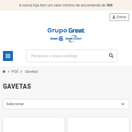
A nossa loja tem um valor mínimo de encomenda de
30€
.
person
Entrar
view_headline
search
chevron_right
chevron_right
POS
Gavetas
GAVETAS
Selecionar