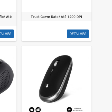
io/ Até
Trust Carve Rato/ Até 1200 DPI
TALHES
DETALHES
ador Conector Vention RJ45
Adaptador Audio Vention BDAW0,
Cat7 FTP, RJ45 Fêmea - RJ45
Jack 3.5 Macho - 2x Jack 3.5 Fêmea,
Fêmea, Preto
Branco