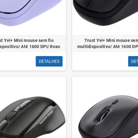
st Yvi+ Mini mouse sem fio
Trust Yvi+ Mini mouse sem
spositivo/ Até 1600 DPI/ Roxo
multidispositivo/ Até 1600 DP
aixa Arquivo
Calculadora Cientifica
efinitivo L80
Casio FX85SPCW
40x250mm Kraft
DETALHES
DE
mais de 300 Funções
0un