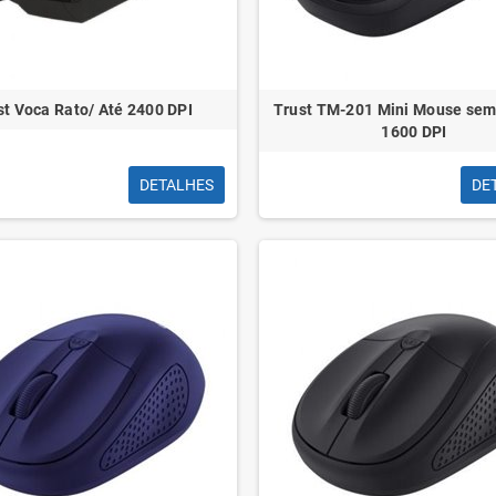
st Voca Rato/ Até 2400 DPI
Trust TM-201 Mini Mouse sem 
1600 DPI
tensível Preto
Rolo de Fita de Embrulho Apli
Olfa
7mmx250m - Acabamento Brilhante -
reposiç
DETALHES
DE
Cor Dourada