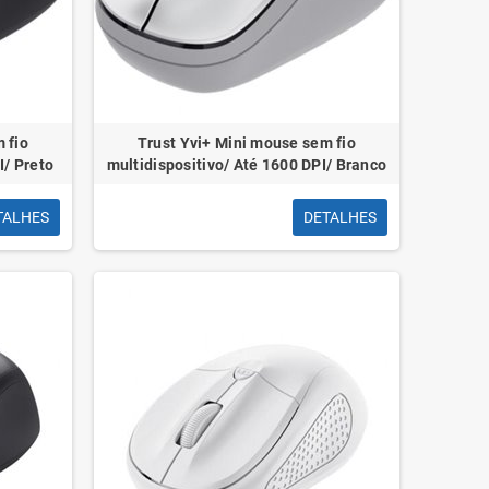
 fio
Trust Yvi+ Mini mouse sem fio
I/ Preto
multidispositivo/ Até 1600 DPI/ Branco
Papeleira 13L
Clips N 02 28mm
Plástico Preto
cx100 Coloridos
TALHES
DETALHES