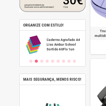
ORGANIZE COM ESTILO!
Tru
multidi
C
 Branca
Caderno Agrafado A4
D
,5 Scriva
Liso Ambar School
3
C)
Sortido 60Fls 1un
5
MAIS SEGURANÇA, MENOS RISCO!