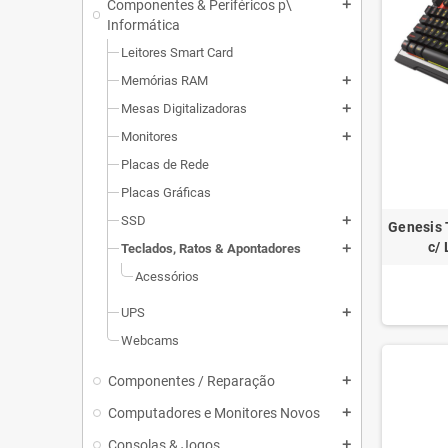
Componentes & Periféricos p\
add
Informática
Leitores Smart Card
Memórias RAM
add
Mesas Digitalizadoras
add
Monitores
add
Placas de Rede
Placas Gráficas
SSD
add
Genesis
c/
Teclados, Ratos & Apontadores
add
Acessórios
UPS
add
Webcams
Componentes / Reparação
add
Computadores e Monitores Novos
add
Consolas & Jogos
add