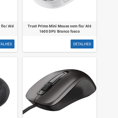
fio/ Até
Trust Primo Mini Mouse sem fio/ Até
1600 DPI/ Branco fosco
 Pacote de 10 lâminas de
Fita adesiva Q-Connect
ão para cortadores Olfa SK-7
Polipropileno Transparente 66Mt x
TALHES
DETALHES
- Aço inoxidável
5Cm