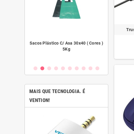
Tru
45x55 ( Cores )
Sacos Plástico C/ Asa 30x40 ( Cores )
Filme Ex
5Kg
MAIS QUE TECNOLOGIA. É
VENTION!