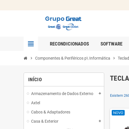
view_headline
RECONDICIONADOS
SOFTWARE
chevron_right
Componentes & Periféricos p\ Informática
chevron_right
Tecla
TECLA
INÍCIO
Armazenamento de Dados Externo
add
Existem 260
Axtel
Cabos & Adaptadores
NOVO
Casa & Exterior
add