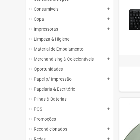
Consumiveis
add
Copa
add
Impressoras
add
Limpeza & Higiene
Material de Embalamento
Merchandising & Colecionáveis
add
Oportunidades
Papel p/ Impressão
add
Papelaria & Escritório
Pilhas & Baterias
POS
add
Promoções
Recondicionados
add
Redes
add