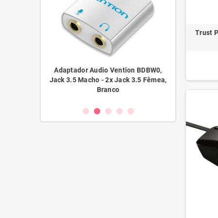
Trust 
ntion BDAW0,
Adaptador Audio Vention BDBW0,
Adaptador Au
ack 3.5 Fêmea,
Jack 3.5 Macho - 2x Jack 3.5 Fêmea,
Jack 3.5 Fê
Branco
10