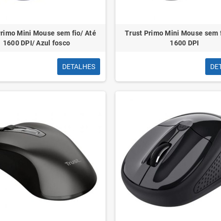
Primo Mini Mouse sem fio/ Até
Trust Primo Mini Mouse sem f
1600 DPI/ Azul fosco
1600 DPI
DETALHES
DE
dio Vention BGMHA/
Adaptador Audio Vention BGWH0/
Adapt
mea - USB-C Macho/
Jack 3.5 Fêmea - USB-C Macho/
IPWB0 
cm/ Cinza
Cinza