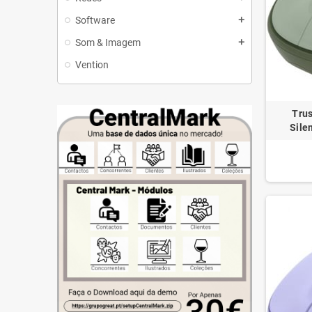
Software
add
Som & Imagem
add
Vention
Trus
Sile