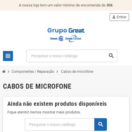
A nossa loja tem um valor mínimo de encomenda de
30€
.
person
Entrar
view_headline
search
chevron_right
chevron_right
Componentes / Reparação
Cabos de microfone
CABOS DE MICROFONE
Ainda não existem produtos disponíveis
Fique atento! Iremos mostrar mais produtos.
search