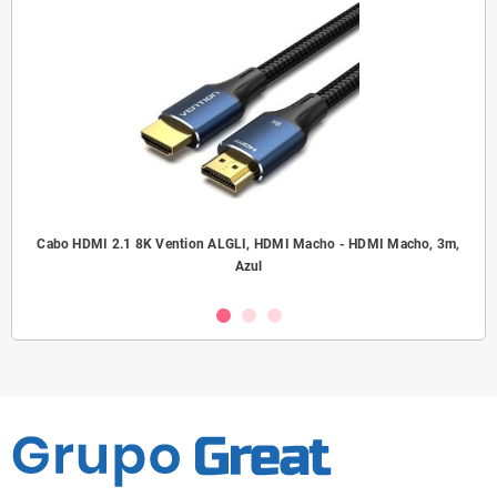
.5
Cabo HDMI 2.1 8K Vention ALGLI, HDMI Macho - HDMI Macho, 3m,
A
Azul