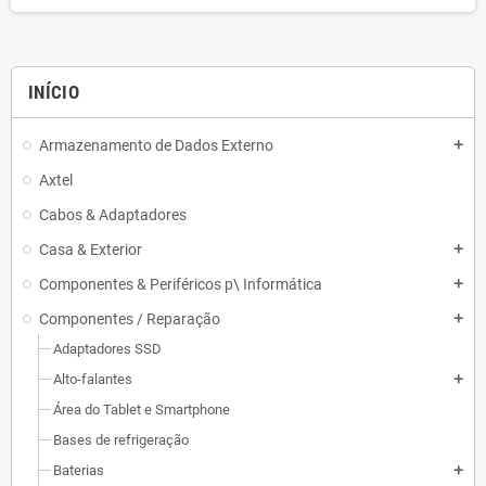
INÍCIO
Armazenamento de Dados Externo
add
Axtel
Cabos & Adaptadores
Casa & Exterior
add
Componentes & Periféricos p\ Informática
add
Componentes / Reparação
add
Adaptadores SSD
Alto-falantes
add
Área do Tablet e Smartphone
Bases de refrigeração
Baterias
add