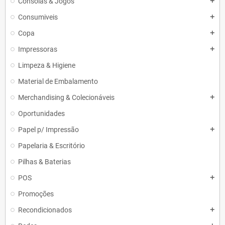
Consolas & Jogos
add
Consumiveis
add
Copa
add
Impressoras
add
Limpeza & Higiene
Material de Embalamento
Merchandising & Colecionáveis
add
Oportunidades
Papel p/ Impressão
add
Papelaria & Escritório
Pilhas & Baterias
POS
add
Promoções
Recondicionados
add