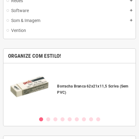
Redes
add
Software
add
Som & Imagem
add
Vention
ORGANIZE COM ESTILO!
l
Borracha Branca 62x21x11,5 Scriva (Sem
PVC)