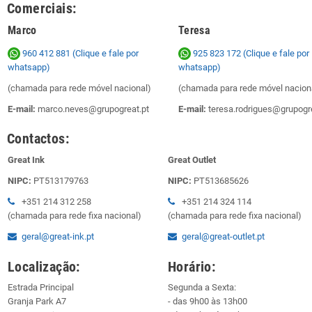
Comerciais:
Marco
Teresa
960 412 881 (Clique e fale por
925 823 172
(Clique e fale por
whatsapp)
whatsapp)
(chamada para rede móvel nacional)
(chamada para rede móvel nacion
E-mail:
marco.neves@grupogreat.pt
E-mail:
teresa.rodrigues@grupogre
Contactos:
Great Ink
Great Outlet
NIPC:
PT513179763
NIPC:
PT513685626
+351 214 312 258
+351 214 324 114
(chamada para rede fixa nacional)
(chamada para rede fixa nacional)
geral@great-ink.pt
geral@great-outlet.pt
Localização:
Horário:
Estrada Principal
Segunda a Sexta:
Granja Park A7
- das 9h00 às 13h00