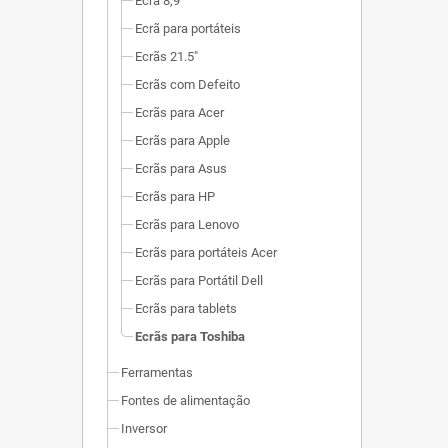
Ecrã 8,9"
Ecrã para portáteis
Ecrãs 21.5"
Ecrãs com Defeito
Ecrãs para Acer
Ecrãs para Apple
Ecrãs para Asus
Ecrãs para HP
Ecrãs para Lenovo
Ecrãs para portáteis Acer
Ecrãs para Portátil Dell
Ecrãs para tablets
Ecrãs para Toshiba
Ferramentas
Fontes de alimentação
Inversor