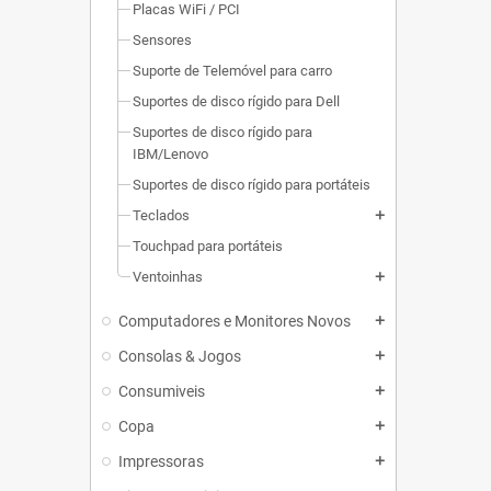
Placas WiFi / PCI
Sensores
Suporte de Telemóvel para carro
Suportes de disco rígido para Dell
Suportes de disco rígido para
IBM/Lenovo
Suportes de disco rígido para portáteis
Teclados
add
Touchpad para portáteis
Ventoinhas
add
Computadores e Monitores Novos
add
Consolas & Jogos
add
Consumiveis
add
Copa
add
Impressoras
add