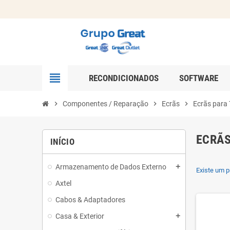
view_headline
RECONDICIONADOS
SOFTWARE
chevron_right
Componentes / Reparação
chevron_right
Ecrãs
chevron_right
Ecrãs para
ECRÃS
INÍCIO
Armazenamento de Dados Externo
add
Existe um p
Axtel
Cabos & Adaptadores
Casa & Exterior
add