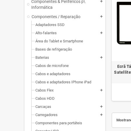
Componentes & Periféricos p\
add
Informática
Componentes / Reparação
add
Adaptadores SSD
Alto-falantes
add
Área do Tablet e Smartphone
Bases de refrigeração
Baterias
add
Cabos de microfone
Ecrã Tá
Satellit
Cabos e adaptadores
Cabos e adaptadores IPhone iPad
Cabos Flex
add
Cabos HDD
Carcaças
add
Carregadores
add
Mostrand
Componentes para portáteis