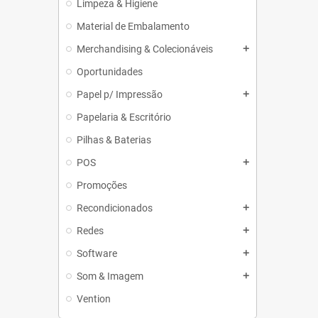
Limpeza & Higiene
Material de Embalamento
Merchandising & Colecionáveis
add
Oportunidades
Papel p/ Impressão
add
Papelaria & Escritório
Pilhas & Baterias
POS
add
Promoções
Recondicionados
add
Redes
add
Software
add
Som & Imagem
add
Vention