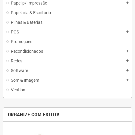
Papel p/ Impressão
add
Papelaria & Escritório
Pilhas & Baterias
POS
add
Promoções
Recondicionados
add
Redes
add
Software
add
Som & Imagem
add
Vention
ORGANIZE COM ESTILO!