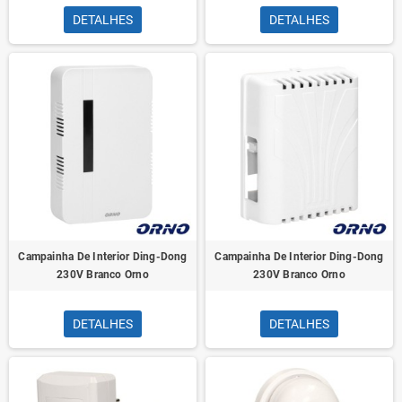
DETALHES
DETALHES
Campainha De Interior Ding-Dong
Campainha De Interior Ding-Dong
230V Branco Orno
230V Branco Orno
DETALHES
DETALHES