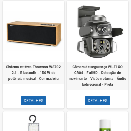
Sistema estéreo Thomson WS702
Câmera de segurança Wi-Fi XO
2.1 - Bluetooth - 150 W de
CR04 - FullHD - Detecção de
potência musical - Cor madeira
movimento - Visão noturna - Áudio
bidirecional - Preta
DETALHES
DETALHES