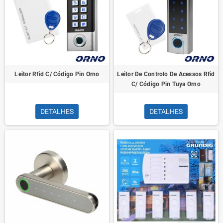
Leitor Rfid C/ Código Pin Orno
Leitor De Controlo De Acessos Rfid
C/ Código Pin Tuya Orno
DETALHES
DETALHES