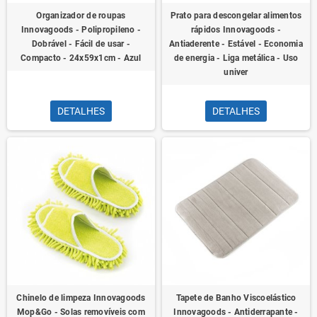
Organizador de roupas
Prato para descongelar alimentos
Innovagoods - Polipropileno -
rápidos Innovagoods -
Dobrável - Fácil de usar -
Antiaderente - Estável - Economia
Compacto - 24x59x1cm - Azul
de energia - Liga metálica - Uso
univer
DETALHES
DETALHES
Chinelo de limpeza Innovagoods
Tapete de Banho Viscoelástico
Mop&Go - Solas removíveis com
Innovagoods - Antiderrapante -