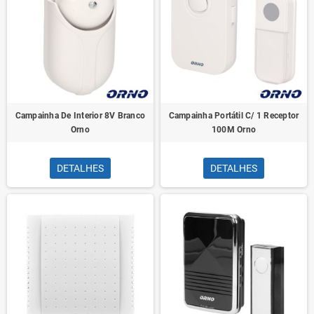
Campainha De Interior 8V Branco
Campainha Portátil C/ 1 Receptor
Orno
100M Orno
DETALHES
DETALHES