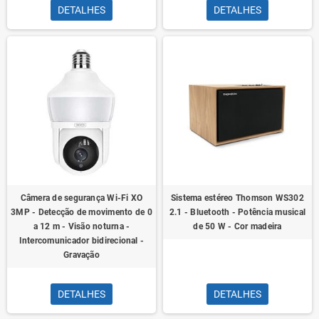
DETALHES
DETALHES
Câmera de segurança Wi-Fi XO
Sistema estéreo Thomson WS302
3MP - Detecção de movimento de 0
2.1 - Bluetooth - Potência musical
a 12 m - Visão noturna -
de 50 W - Cor madeira
Intercomunicador bidirecional -
Gravação
DETALHES
DETALHES