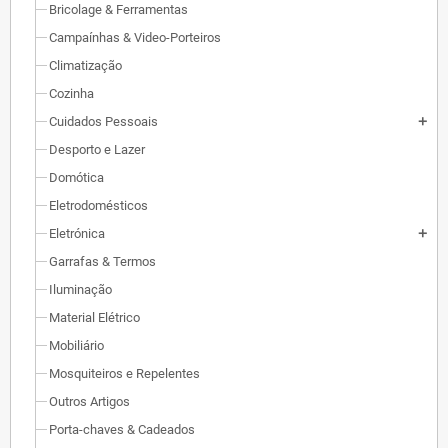
Bricolage & Ferramentas
Campaínhas & Video-Porteiros
Climatização
Cozinha
Cuidados Pessoais
add
Desporto e Lazer
Domótica
Eletrodomésticos
Eletrónica
add
Garrafas & Termos
Iluminação
Material Elétrico
Mobiliário
Mosquiteiros e Repelentes
Outros Artigos
Porta-chaves & Cadeados