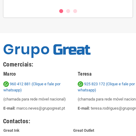
Comerciais:
Marco
Teresa
960 412 881 (Clique e fale por
925 823 172
(Clique e fale por
whatsapp)
whatsapp)
(chamada para rede móvel nacional)
(chamada para rede móvel nacion
E-mail:
marco.neves@grupogreat.pt
E-mail:
teresa.rodrigues@grupogre
Contactos:
Great Ink
Great Outlet