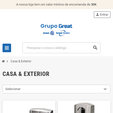
A nossa loja tem um valor mínimo de encomenda de
30€
.
person
Entrar
view_headline
search
chevron_right
Casa & Exterior
CASA & EXTERIOR
Selecionar