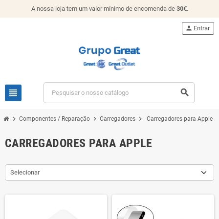
A nossa loja tem um valor mínimo de encomenda de
30€
.
person
Entrar
view_headline
search
chevron_right
chevron_right
chevron_right
Componentes / Reparação
Carregadores
Carregadores para Apple
CARREGADORES PARA APPLE
Selecionar