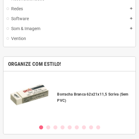
Redes
add
Software
add
Som & Imagem
add
Vention
ORGANIZE COM ESTILO!
l
Borracha Branca 62x21x11,5 Scriva (Sem
PVC)