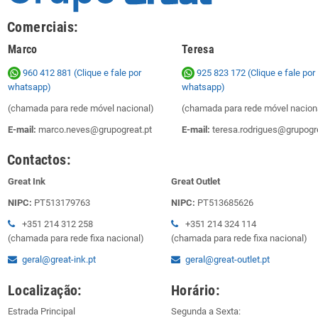
Comerciais:
Marco
Teresa
960 412 881 (Clique e fale por
925 823 172
(Clique e fale por
whatsapp)
whatsapp)
(chamada para rede móvel nacional)
(chamada para rede móvel nacion
E-mail:
marco.neves@grupogreat.pt
E-mail:
teresa.rodrigues@grupogre
Contactos:
Great Ink
Great Outlet
NIPC:
PT513179763
NIPC:
PT513685626
+351 214 312 258
+351 214 324 114
(chamada para rede fixa nacional)
(chamada para rede fixa nacional)
geral@great-ink.pt
geral@great-outlet.pt
Localização:
Horário:
Estrada Principal
Segunda a Sexta: