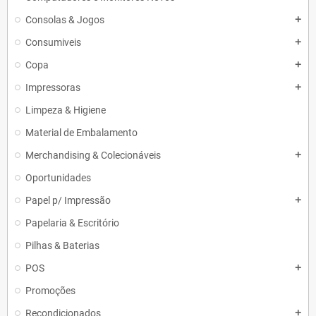
Consolas & Jogos
add
Consumiveis
add
Copa
add
Impressoras
add
Limpeza & Higiene
Material de Embalamento
Merchandising & Colecionáveis
add
Oportunidades
Papel p/ Impressão
add
Papelaria & Escritório
Pilhas & Baterias
POS
add
Promoções
Recondicionados
add