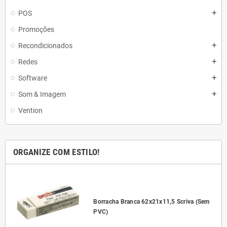
POS
add
Promoções
Recondicionados
add
Redes
add
Software
add
Som & Imagem
add
Vention
ORGANIZE COM ESTILO!
l
Borracha Branca 62x21x11,5 Scriva (Sem
PVC)