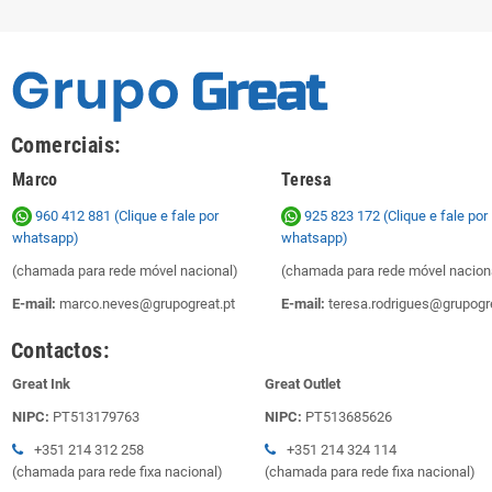
Comerciais:
Marco
Teresa
960 412 881 (Clique e fale por
925 823 172
(Clique e fale por
whatsapp)
whatsapp)
(chamada para rede móvel nacional)
(chamada para rede móvel nacion
E-mail:
marco.neves@grupogreat.pt
E-mail:
teresa.rodrigues@grupogre
Contactos:
Great Ink
Great Outlet
NIPC:
PT513179763
NIPC:
PT513685626
+351 214 312 258
+351 214 324 114
(chamada para rede fixa nacional)
(chamada para rede fixa nacional)