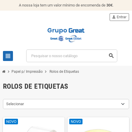
A nossa loja tem um valor mínimo de encomenda de
30€
.
person
Entrar
view_headline
search
chevron_right
chevron_right
Papel p/ Impressão
Rolos de Etiquetas
ROLOS DE ETIQUETAS
Selecionar
NOVO
NOVO