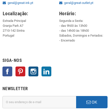
geral@great-ink.pt
geral@great-outlet.pt
Localização:
Horário:
Estrada Principal
Segunda a Sexta:
Granja Park A7
- das 9h00 às 13h00
2710-142 Sintra
- das 14h00 às 18h00
Portugal
Sábados, Domingos e Feriados:
- Encerrado
SIGA-NOS
Facebook
Pinterest
Instagram
LinkedIn
NEWSLETTER
OK