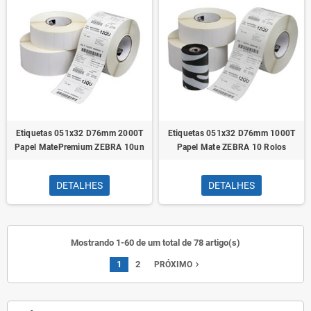
Etiquetas 051x32 D76mm 2000T
Etiquetas 051x32 D76mm 1000T
Papel MatePremium ZEBRA 10un
Papel Mate ZEBRA 10 Rolos
DETALHES
DETALHES
Mostrando 1-60 de um total de 78 artigo(s)
1
2
navigate_next
PRÓXIMO