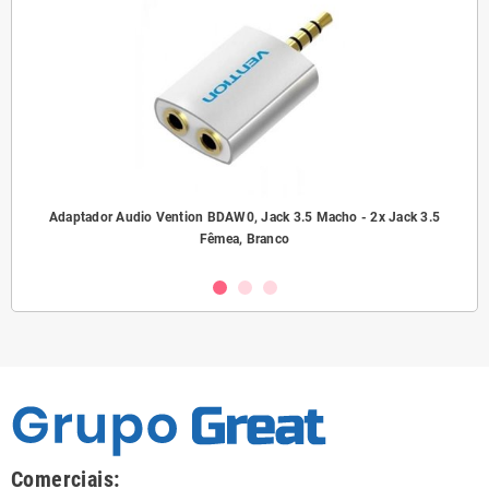
ho/
Adaptador Audio Vention BDAW0, Jack 3.5 Macho - 2x Jack 3.5
A
Fêmea, Branco
Comerciais: