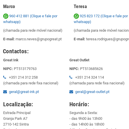
Marco
Teresa
960 412 881 (Clique e fale por
925 823 172
(Clique e fale por
whatsapp)
whatsapp)
(chamada para rede móvel nacional)
(chamada para rede móvel nacion
E-mail:
marco.neves@grupogreat.pt
E-mail:
teresa.rodrigues@grupogre
Contactos:
Great Ink
Great Outlet
NIPC:
PT513179763
NIPC:
PT513685626
+351 214 312 258
+351 214 324 114
(chamada para rede fixa nacional)
(chamada para rede fixa nacional)
geral@great-ink.pt
geral@great-outlet.pt
Localização:
Horário:
Estrada Principal
Segunda a Sexta:
Granja Park A7
- das 9h00 às 13h00
2710-142 Sintra
- das 14h00 às 18h00