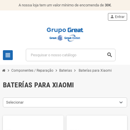
A nossa loja tem um valor mínimo de encomenda de
30€
.
person
Entrar
view_headline
search
chevron_right
chevron_right
chevron_right
Componentes / Reparação
Baterias
Baterías para Xiaomi
BATERÍAS PARA XIAOMI
Selecionar