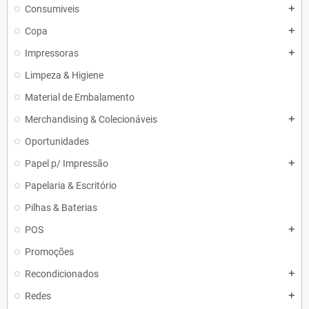
Consumiveis
add
Copa
add
Impressoras
add
Limpeza & Higiene
Material de Embalamento
Merchandising & Colecionáveis
add
Oportunidades
Papel p/ Impressão
add
Papelaria & Escritório
Pilhas & Baterias
POS
add
Promoções
Recondicionados
add
Redes
add