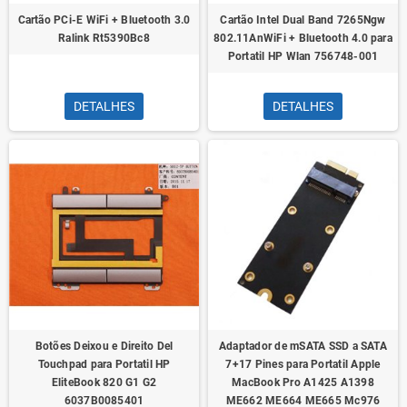
Cartão PCi-E WiFi + Bluetooth 3.0
Cartão Intel Dual Band 7265Ngw
Ralink Rt5390Bc8
802.11AnWiFi + Bluetooth 4.0 para
Portatil HP Wlan 756748-001
DETALHES
DETALHES
Botões Deixou e Direito Del
Adaptador de mSATA SSD a SATA
Touchpad para Portatil HP
7+17 Pines para Portatil Apple
EliteBook 820 G1 G2
MacBook Pro A1425 A1398
6037B0085401
ME662 ME664 ME665 Mc976