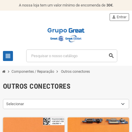
A nossa loja tem um valor mínimo de encomenda de
30€
.
person
Entrar
view_headline
search
chevron_right
chevron_right
Componentes / Reparação
Outros conectores
OUTROS CONECTORES
Selecionar