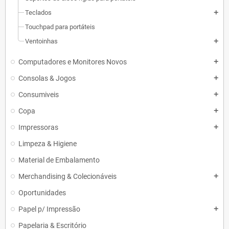
Teclados
add
Touchpad para portáteis
Ventoinhas
add
Computadores e Monitores Novos
add
Consolas & Jogos
add
Consumiveis
add
Copa
add
Impressoras
add
Limpeza & Higiene
Material de Embalamento
Merchandising & Colecionáveis
add
Oportunidades
Papel p/ Impressão
add
Papelaria & Escritório