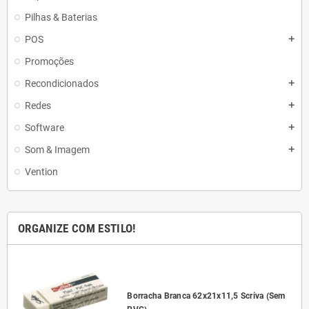
Pilhas & Baterias
POS
add
Promoções
Recondicionados
add
Redes
add
Software
add
Som & Imagem
add
Vention
ORGANIZE COM ESTILO!
l
Borracha Branca 62x21x11,5 Scriva (Sem