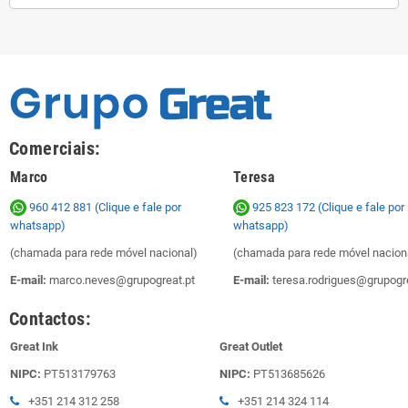
Comerciais:
Marco
Teresa
960 412 881 (Clique e fale por
925 823 172
(Clique e fale por
whatsapp)
whatsapp)
(chamada para rede móvel nacional)
(chamada para rede móvel nacion
E-mail:
marco.neves@grupogreat.pt
E-mail:
teresa.rodrigues@grupogre
Contactos:
Great Ink
Great Outlet
NIPC:
PT513179763
NIPC:
PT513685626
+351 214 312 258
+351 214 324 114