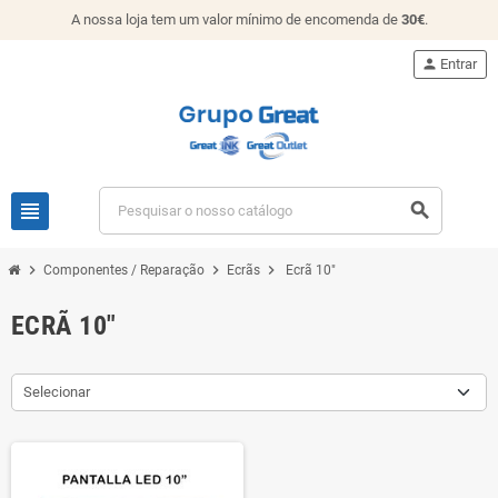
A nossa loja tem um valor mínimo de encomenda de
30€
.
person
Entrar
view_headline
search
chevron_right
chevron_right
chevron_right
Componentes / Reparação
Ecrãs
Ecrã 10"
ECRÃ 10"
Selecionar