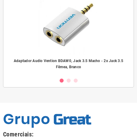
ho/
Adaptador Audio Vention BDAW0, Jack 3.5 Macho - 2x Jack 3.5
A
Fêmea, Branco
Comerciais: