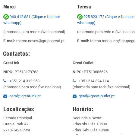
Marco
Teresa
960 412 881 (Clique e fale por
925 823 172
(Clique e fale por
whatsapp)
whatsapp)
(chamada para rede móvel nacional)
(chamada para rede móvel nacion
E-mail:
marco.neves@grupogreat.pt
E-mail:
teresa.rodrigues@grupogre
Contactos:
Great Ink
Great Outlet
NIPC:
PT513179763
NIPC:
PT513685626
+351 214 312 258
+351 214 324 114
(chamada para rede fixa nacional)
(chamada para rede fixa nacional)
geral@great-ink.pt
geral@great-outlet.pt
Localização:
Horário:
Estrada Principal
Segunda a Sexta:
Granja Park A7
- das 9h00 às 13h00
2710-142 Sintra
- das 14h00 às 18h00