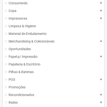
Consumiveis
add
Copa
add
Impressoras
add
Limpeza & Higiene
Material de Embalamento
Merchandising & Colecionáveis
add
Oportunidades
Papel p/ Impressão
add
Papelaria & Escritório
Pilhas & Baterias
POS
add
Promoções
Recondicionados
add
Redes
add