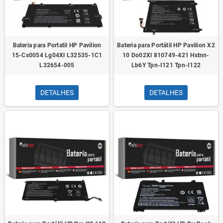
Bateria para Portatil HP Pavilion
Bateria para Portátil HP Pavilion X2
15-Cs0054 Lg04Xl L32535-1C1
10 Do02Xl 810749-421 Hstnn-
L32654-005
Lb6Y Tpn-I121 Tpn-I122
DETALHES
DETALHES