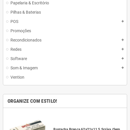
Papelaria & Escritório
Pilhas & Baterias
POS
add
Promoções
Recondicionados
add
Redes
add
Software
add
Som & Imagem
add
Vention
ORGANIZE COM ESTILO!
l
Borracha Branca 62x21x11,5 Scriva (Sem