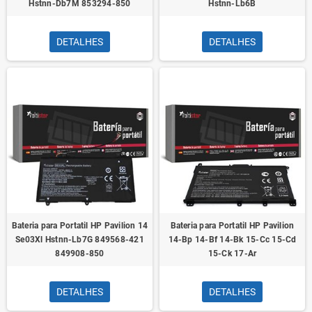
Hstnn-Db7M 853294-850
Hstnn-Lb6B
DETALHES
DETALHES
Bateria para Portatil HP Pavilion 14
Bateria para Portatil HP Pavilion
Se03Xl Hstnn-Lb7G 849568-421
14-Bp 14-Bf 14-Bk 15-Cc 15-Cd
849908-850
15-Ck 17-Ar
DETALHES
DETALHES