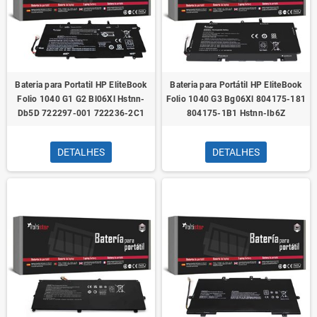
Bateria para Portatil HP EliteBook
Bateria para Portátil HP EliteBook
Folio 1040 G1 G2 Bl06Xl Hstnn-
Folio 1040 G3 Bg06Xl 804175-181
Db5D 722297-001 722236-2C1
804175-1B1 Hstnn-Ib6Z
DETALHES
DETALHES