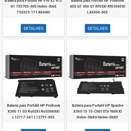
Bateria para Portátil HP Pro X2 612
Bateria para Portátil HP ProBook
G1 753703-005 Hstnn-Ib6E
455 G7 450 G7 Rf03Xl Rf03045Xl
753329-171 Kk04Xl
L84354-005
DETALHES
DETALHES
Bateria para Portátil HP ProBook
Bateria para Portatil HP Spectre
X360 11 G3 Ru03Xl Ru03048Xl
X360 15 15-Ch010Tx Yb06Xl
L12717-541 L12791-855
Hstnn-Db8H Hstnn-Db8V