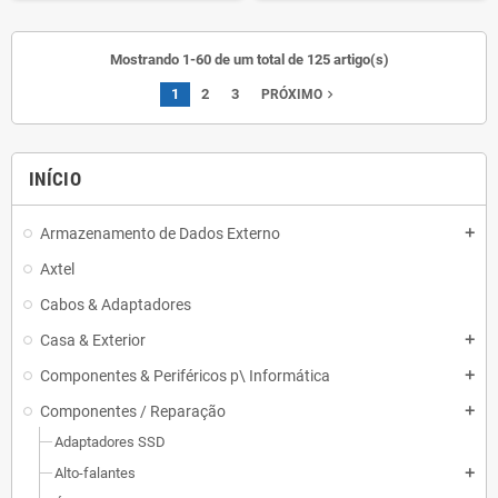
Mostrando 1-60 de um total de 125 artigo(s)
1
2
3
navigate_next
PRÓXIMO
INÍCIO
Armazenamento de Dados Externo
add
Axtel
Cabos & Adaptadores
Casa & Exterior
add
Componentes & Periféricos p\ Informática
add
Componentes / Reparação
add
Adaptadores SSD
Alto-falantes
add