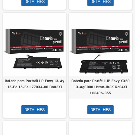
DETALHES
DETALHES
Bateria para Portatil HP Envy 13-Ay
Bateria para Portátil HP Envy X360
15-Ed 15-Ee L77034-00 Bn03Xl
13-Ag0000 Hstnn-Ib8K Kc04Xl
L08496-855
DETALHES
DETALHES