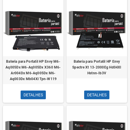
Bateria para Portatil HP Envy M6-
Bateria para Portatil HP Envy
Aq005Dx M6-Aq005Dx X360 M6-
Spectre Xt 13-2000Eg Hd04Xl
Ar004Dx M6-Aq005Dx M6-
Hstnn-Ib3V
Aq003Dx Mb04Xl Tpn-W119
DETALHES
DETALHES