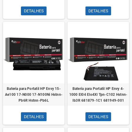
DETALHES
DETALHES
Bateria para Portatil HP Envy 15-
Bateria para Portatil HP Envy 4-
Ae100 17-N000 17-N100Ni Hstnn-
1000 El04 Elo4Xl Tpn-C102 Hstnn-
Pb6R Hstnn-Pb6L
Ib3R 681879-1C1 681949-001
DETALHES
DETALHES