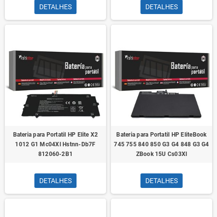
DETALHES
DETALHES
Bateria para Portatil HP Elite X2
Bateria para Portatil HP EliteBook
1012 G1 Mc04Xl Hstnn-Db7F
745 755 840 850 G3 G4 848 G3 G4
812060-2B1
ZBook 15U Cs03Xl
DETALHES
DETALHES