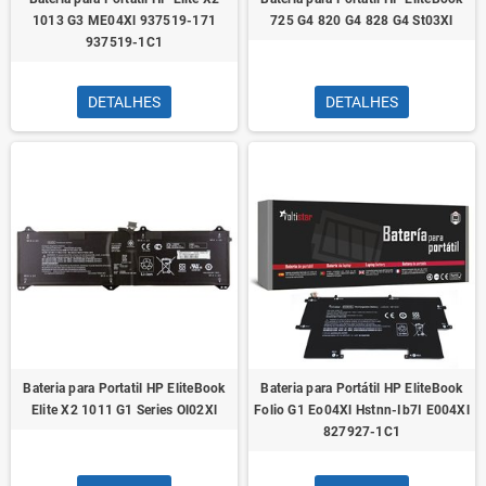
1013 G3 ME04Xl 937519-171
725 G4 820 G4 828 G4 St03Xl
937519-1C1
DETALHES
DETALHES
Bateria para Portatil HP EliteBook
Bateria para Portátil HP EliteBook
Elite X2 1011 G1 Series Ol02Xl
Folio G1 Eo04Xl Hstnn-Ib7I E004Xl
827927-1C1