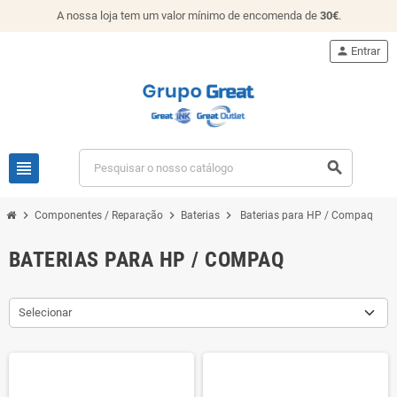
A nossa loja tem um valor mínimo de encomenda de
30€
.
person
Entrar
view_headline
search
chevron_right
chevron_right
chevron_right
Componentes / Reparação
Baterias
Baterias para HP / Compaq
BATERIAS PARA HP / COMPAQ
Selecionar