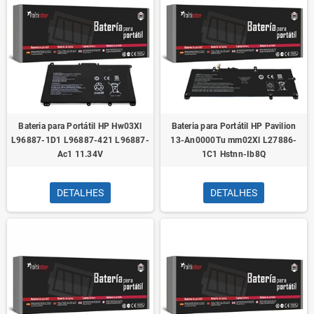
Bateria para Portátil HP Hw03Xl
Bateria para Portátil HP Pavilion
L96887-1D1 L96887-421 L96887-
13-An0000Tu mm02Xl L27886-
Ac1 11.34V
1C1 Hstnn-Ib8Q
DETALHES
DETALHES