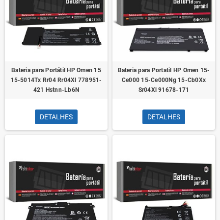
Bateria para Portátil HP Omen 15
Bateria para Portatil HP Omen 15-
15-5014Tx Rr04 Rr04Xl 778951-
Ce000 15-Ce000Ng 15-Cb0Xx
421 Hstnn-Lb6N
Sr04Xl 91678-171
DETALHES
DETALHES