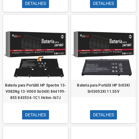
DETALHES
DETALHES
Bateria para Portátil HP Spectre 13-
Bateria para Portátil HP Sr03Xl
V082Ng 13-V000 So04Xl 844199-
Sr03052Xl 11.55V
855 843534-1C1 Hstnn-Ib7J
DETALHES
DETALHES