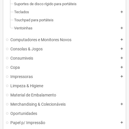
Suportes de disco rígido para portáteis
Teclados
add
Touchpad para portáteis
Ventoinhas
add
Computadores e Monitores Novos
add
Consolas & Jogos
add
Consumiveis
add
Copa
add
Impressoras
add
Limpeza & Higiene
Material de Embalamento
Merchandising & Colecionáveis
add
Oportunidades
Papel p/ Impressão
add