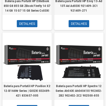
Bateria para Portatil HP EliteBook
Bateria para Portatil HP Envy 13-Ad
850 G8 855 G8 ZBook Firefly 14 G7
13T-Ad Ad03Xl 921409-2C1
14 G8 15 G7 15 G8 Series Cc03Xl
921409-271
DETALHES
DETALHES
Bateria para Portatil HP Pavilion X2
Bateria para Portatil HP Spectre 12
12-B166Nr Series | Gi02Xl 832489-
Series Ah04Xl Ah04041Xl 902402-
421 833657-005
2B2 902402-2C2 902500-855