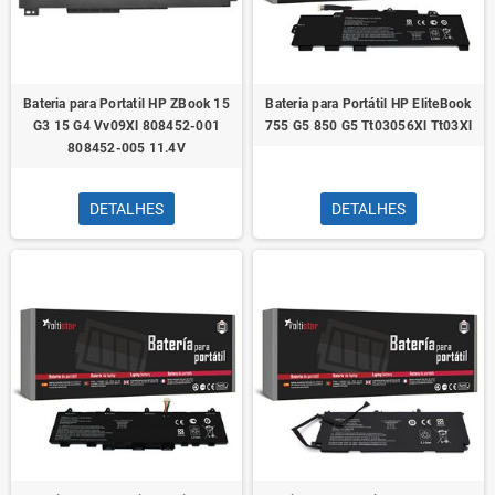
Bateria para Portatil HP ZBook 15
Bateria para Portátil HP EliteBook
G3 15 G4 Vv09Xl 808452-001
755 G5 850 G5 Tt03056Xl Tt03Xl
808452-005 11.4V
DETALHES
DETALHES