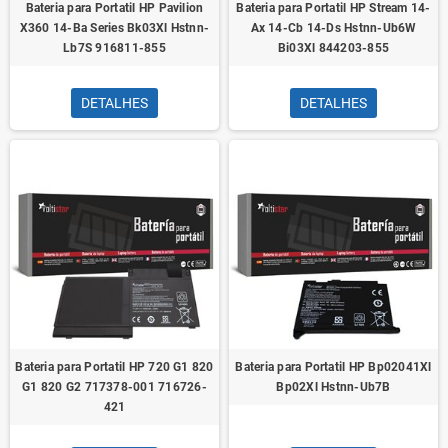
Bateria para Portatil HP Pavilion
Bateria para Portatil HP Stream 14-
X360 14-Ba Series Bk03Xl Hstnn-
Ax 14-Cb 14-Ds Hstnn-Ub6W
Lb7S 916811-855
Bi03Xl 844203-855
DETALHES
DETALHES
Bateria para Portatil HP 720 G1 820
Bateria para Portatil HP Bp02041Xl
G1 820 G2 717378-001 716726-
Bp02Xl Hstnn-Ub7B
421