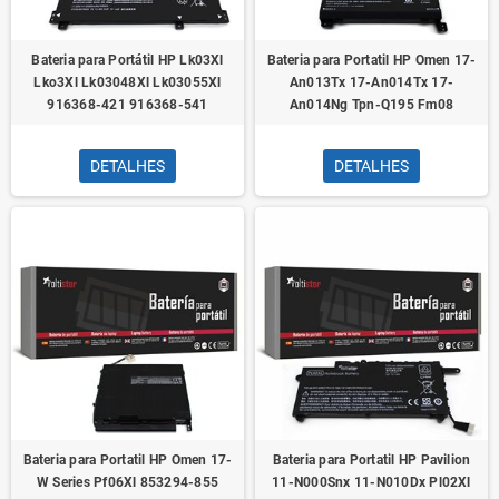
Bateria para Portátil HP Lk03Xl
Bateria para Portatil HP Omen 17-
Lko3Xl Lk03048Xl Lk03055Xl
An013Tx 17-An014Tx 17-
916368-421 916368-541
An014Ng Tpn-Q195 Fm08
DETALHES
DETALHES
Bateria para Portatil HP Omen 17-
Bateria para Portatil HP Pavilion
W Series Pf06Xl 853294-855
11-N000Snx 11-N010Dx Pl02Xl