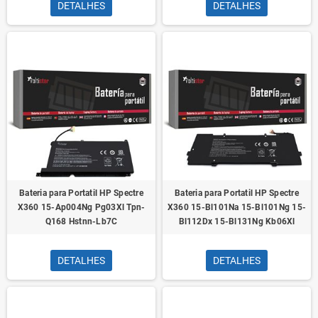
DETALHES
DETALHES
Bateria para Portatil HP Spectre
Bateria para Portatil HP Spectre
X360 15-Ap004Ng Pg03Xl Tpn-
X360 15-Bl101Na 15-Bl101Ng 15-
Q168 Hstnn-Lb7C
Bl112Dx 15-Bl131Ng Kb06Xl
DETALHES
DETALHES