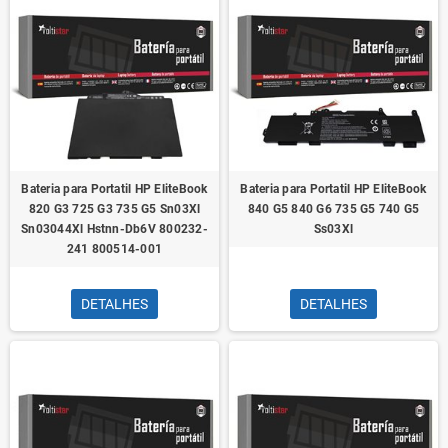
Bateria para Portatil HP EliteBook
Bateria para Portatil HP EliteBook
820 G3 725 G3 735 G5 Sn03Xl
840 G5 840 G6 735 G5 740 G5
Sn03044Xl Hstnn-Db6V 800232-
Ss03Xl
241 800514-001
DETALHES
DETALHES