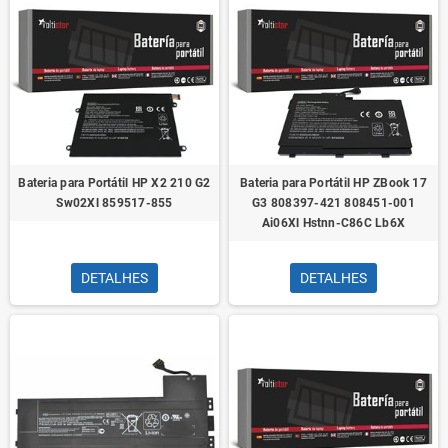
Bateria para Portátil HP X2 210 G2
Bateria para Portátil HP ZBook 17
Sw02Xl 859517-855
G3 808397-421 808451-001
Ai06Xl Hstnn-C86C Lb6X
DETALHES
DETALHES