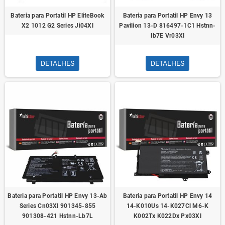
Bateria para Portatil HP EliteBook
Bateria para Portatil HP Envy 13
X2 1012 G2 Series Ji04Xl
Pavilion 13-D 816497-1C1 Hstnn-
Ib7E Vr03Xl
DETALHES
DETALHES
Bateria para Portatil HP Envy 13-Ab
Bateria para Portatil HP Envy 14
Series Cn03Xl 901345-855
14-K010Us 14-K027Cl M6-K
901308-421 Hstnn-Lb7L
K002Tx K022Dx Px03Xl