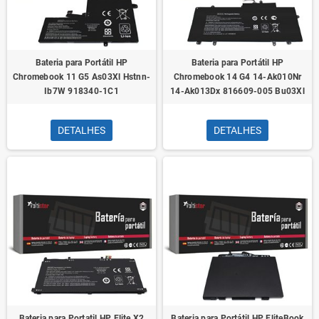
Bateria para Portátil HP
Bateria para Portátil HP
Chromebook 11 G5 As03Xl Hstnn-
Chromebook 14 G4 14-Ak010Nr
Ib7W 918340-1C1
14-Ak013Dx 816609-005 Bu03Xl
DETALHES
DETALHES
Bateria para Portatil HP Elite X2
Bateria para Portátil HP EliteBook