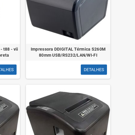
 t88 - vii
Impressora DDIGITAL Térmica S260M
preta
80mm USB/RS232/LAN/WI-FI
TALHES
DETALHES