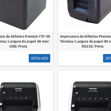
BW0,
Adaptador Audio Vention BGMHA/
Adaptador Audio Vent
êmea,
Jack 3.5 Fêmea - USB-C Macho/
Jack 3.5 Fêmea - USB
10cm/ Cinza
Cinza
ora de bilhetes Premier ITP-58
Impressora de bilhetes Premie
rmica/ Largura do papel 48 mm/
Térmica/ Largura do papel 80
USB/ Preta
RS232/ Preta
DETALHES
DE