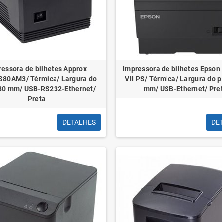
Rolo de Fita de Embrulho Apli
Cortador Olfa NH-1 co
7mmx250m - Acabamento Brilhante -
catraca - Punho de borr
Cor Dourada
de aço inoxidá
ressora de bilhetes Approx
Impressora de bilhetes Epso
80AM3/ Térmica/ Largura do
VII PS/ Térmica/ Largura do 
80 mm/ USB-RS232-Ethernet/
mm/ USB-Ethernet/ Pre
Preta
DETALHES
DE