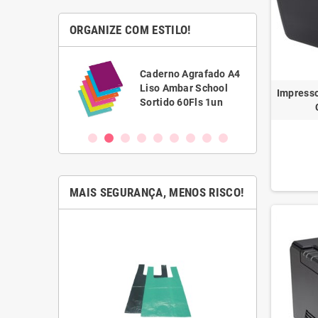
ORGANIZE COM ESTILO!
Caixa Arquivo
Caderno Agrafado A4
Definitivo L80
Liso Ambar School
Impress
340x250mm Kraft
Sortido 60Fls 1un
50un
MAIS SEGURANÇA, MENOS RISCO!