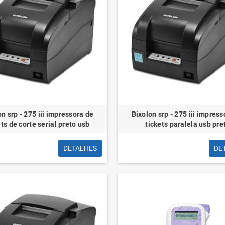
on srp - 275 iii impressora de
Bixolon srp - 275 iii impress
ets de corte serial preto usb
tickets paralela usb pre
DETALHES
DE