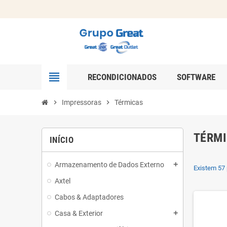
view_headline
RECONDICIONADOS
SOFTWARE
chevron_right
Impressoras
chevron_right
Térmicas
TÉRM
INÍCIO
Armazenamento de Dados Externo
add
Existem 57 
Axtel
Cabos & Adaptadores
Casa & Exterior
add