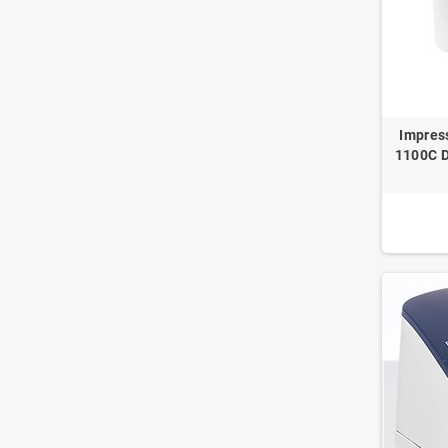
Impress
1100C D