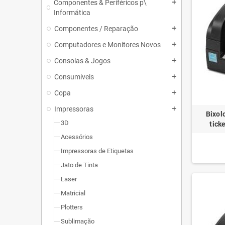
Componentes & Periféricos p\
add
Informática
Componentes / Reparação
add
Computadores e Monitores Novos
add
Consolas & Jogos
add
Consumiveis
add
Copa
add
Impressoras
add
Bixol
3D
tick
Acessórios
Impressoras de Etiquetas
Jato de Tinta
Laser
Matricial
Plotters
Sublimação