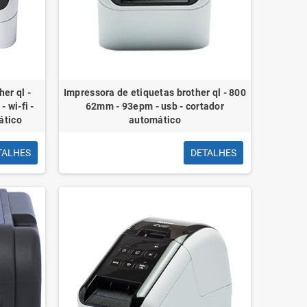
er ql -
Impressora de etiquetas brother ql - 800
 wi-fi -
62mm - 93epm - usb - cortador
ático
automático
TALHES
DETALHES