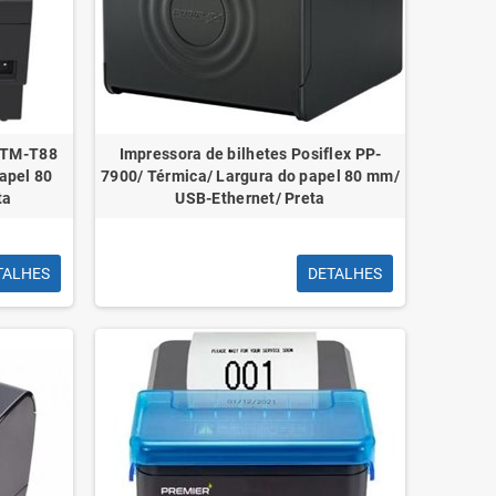
m trava de
Olfa Pacote de 10 lâminas de
Fita ades
acha - Canal
reposição para cortadores Olfa SK-7
Polipropileno T
vel
- Aço inoxidável
n TM-T88
Impressora de bilhetes Posiflex PP-
papel 80
7900/ Térmica/ Largura do papel 80 mm/
ta
USB-Ethernet/ Preta
TALHES
DETALHES