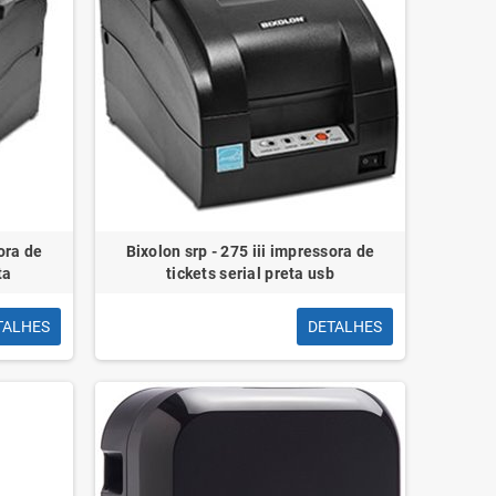
ora de
Bixolon srp - 275 iii impressora de
ta
tickets serial preta usb
TALHES
DETALHES