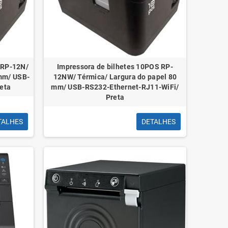
13L
Clips N 02 28mm
Col
 RP-12N/
Impressora de bilhetes 10POS RP-
reto
cx100 Coloridos
Ref
 mm/ USB-
12NW/ Térmica/ Largura do papel 80
eta
mm/ USB-RS232-Ethernet-RJ11-WiFi/
Preta
TALHES
DETALHES