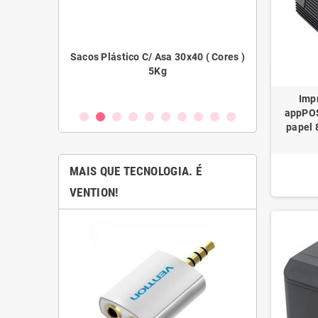
acos Plástico C/ Asa 30x40 ( Cores )
Filme Extensível Preto
5Kg
Imp
appPOS
papel 
MAIS QUE TECNOLOGIA. É
VENTION!