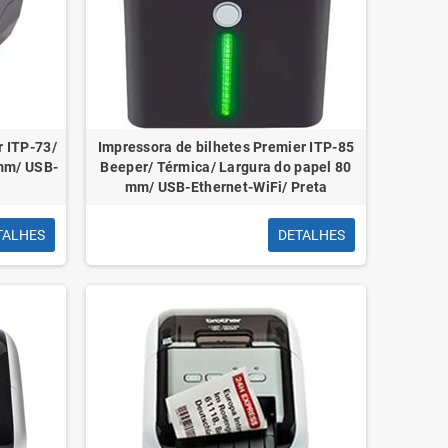
ion BGWH0/
Cabo HDMI 2.1 8K Vention ALGLI,
-C Macho/
HDMI Macho - HDMI Macho, 3m, Azul
r ITP-73/
Impressora de bilhetes Premier ITP-85
 mm/ USB-
Beeper/ Térmica/ Largura do papel 80
mm/ USB-Ethernet-WiFi/ Preta
TALHES
DETALHES