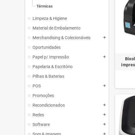
Térmicas
Limpeza & Higiene
Material de Embalamento
Merchandising & Colecionáveis
add
Oportunidades
Papel p/ Impressão
add
Bixol
impres
Papelaria & Escritório
Pilhas & Baterias
POS
add
Promoções
Recondicionados
add
Redes
add
Software
add
Som & Imagem
add