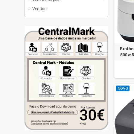
Vention
Brothe
500w 50
NOVO