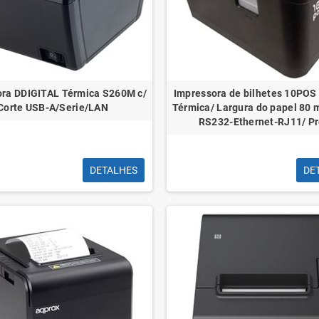
Calculadora Cientifica
Papeleira 
Casio FX85SPCW
ora DDIGITAL Térmica S260M c/
Impressora de bilhetes 10POS
Plástico P
mais de 300 Funções
Corte USB-A/Serie/LAN
Térmica/ Largura do papel 80
RS232-Ethernet-RJ11/ Pr
DETALHES
DE