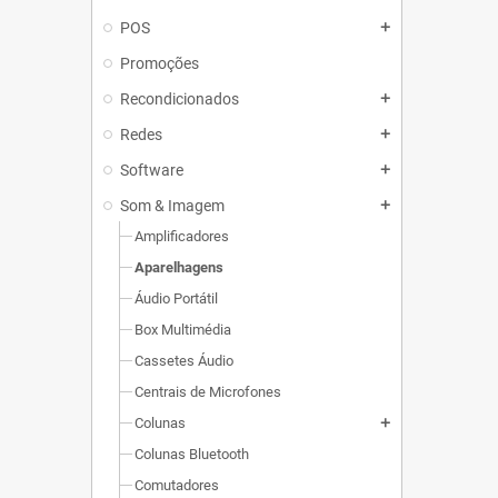
POS
add
Promoções
Recondicionados
add
Redes
add
Software
add
Som & Imagem
add
Amplificadores
Aparelhagens
Áudio Portátil
Box Multimédia
Cassetes Áudio
Centrais de Microfones
Colunas
add
Colunas Bluetooth
Comutadores