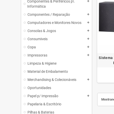
Componentes & Periféricos p\
add
Informática
Componentes / Reparação
add
Computadores e Monitores Novos
add
Consolas & Jogos
add
Consumiveis
add
Copa
add
Impressoras
add
Sistema 
Limpeza & Higiene
Material de Embalamento
Merchandising & Colecionáveis
add
Oportunidades
Papel p/ Impressão
add
Mostrand
Papelaria & Escritório
Pilhas & Baterias