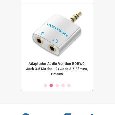
ntion BDAW0,
Adaptador Audio Vention BDBW0,
Adaptador Au
ack 3.5 Fêmea,
Jack 3.5 Macho - 2x Jack 3.5 Fêmea,
Jack 3.5 Fê
Branco
10