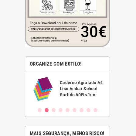
ORGANIZE COM ESTILO!
ha Branca
Caderno Agrafado A4
1,5 Scriva
Liso Ambar School
VC)
Sortido 60Fls 1un
MAIS SEGURANÇA, MENOS RISCO!