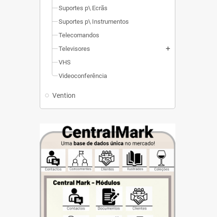
Suportes p\ Ecrãs
Suportes p\ Instrumentos
Telecomandos
Televisores
add
VHS
Videoconferência
Vention