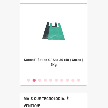
45x55 ( Cores )
Sacos Plástico C/ Asa 30x40 ( Cores )
Filme E
5Kg
MAIS QUE TECNOLOGIA. É
VENTION!