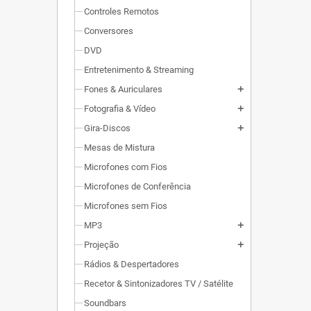
Controles Remotos
Conversores
DVD
Entretenimento & Streaming
Fones & Auriculares
add
Fotografia & Vídeo
add
Gira-Discos
add
Mesas de Mistura
Microfones com Fios
Microfones de Conferência
Microfones sem Fios
MP3
add
Projeção
add
Rádios & Despertadores
Recetor & Sintonizadores TV / Satélite
Soundbars