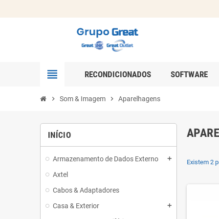
view_headline
RECONDICIONADOS
SOFTWARE
chevron_right
Som & Imagem
chevron_right
Aparelhagens
APAR
INÍCIO
Armazenamento de Dados Externo
add
Existem 2 p
Axtel
Cabos & Adaptadores
Casa & Exterior
add