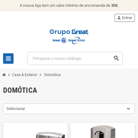
A nossa loja tem um valor mínimo de encomenda de
30€
.
person
Entrar
view_headline
search
chevron_right
chevron_right
Casa & Exterior
Domótica
DOMÓTICA
Selecionar