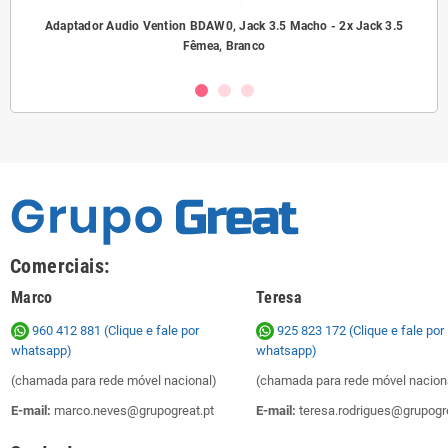
ho/
Adaptador Audio Vention BDAW0, Jack 3.5 Macho - 2x Jack 3.5
A
Fêmea, Branco
Comerciais:
Marco
Teresa
960 412 881 (Clique e fale por
925 823 172
(Clique e fale por
whatsapp)
whatsapp)
(chamada para rede móvel nacional)
(chamada para rede móvel nacion
E-mail:
marco.neves@grupogreat.pt
E-mail:
teresa.rodrigues@grupogre