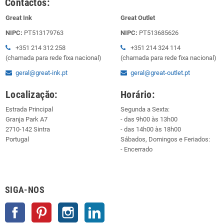
Contactos:
Great Ink
Great Outlet
NIPC:
PT513179763
NIPC:
PT513685626
+351 214 312 258
+351 214 324 114
(chamada para rede fixa nacional)
(chamada para rede fixa nacional)
geral@great-ink.pt
geral@great-outlet.pt
Localização:
Horário:
Estrada Principal
Segunda a Sexta:
Granja Park A7
- das 9h00 às 13h00
2710-142 Sintra
- das 14h00 às 18h00
Portugal
Sábados, Domingos e Feriados:
- Encerrado
SIGA-NOS
Facebook
Pinterest
Instagram
LinkedIn