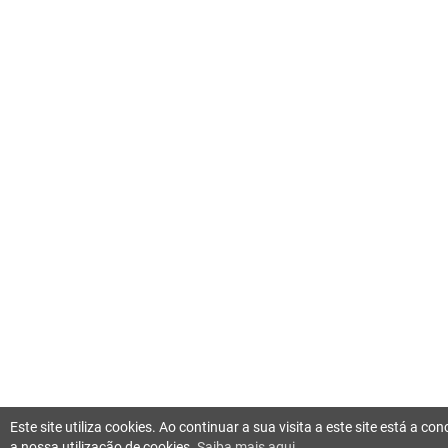
Este site utiliza cookies. Ao continuar a sua visita a este site está a c
a nossa utilização de cookies.
Saiba mais aqui.