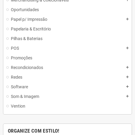
Merchandising & Colecionáveis
Oportunidades
Papel p/ Impressão
add
Papelaria & Escritório
Pilhas & Baterias
POS
add
Promoções
Recondicionados
add
Redes
add
Software
add
Som & Imagem
add
Vention
ORGANIZE COM ESTILO!