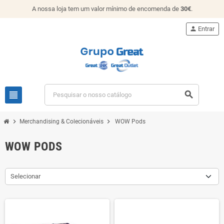
A nossa loja tem um valor mínimo de encomenda de
30€
.
person
Entrar
view_headline
search
chevron_right
chevron_right
Merchandising & Colecionáveis
WOW Pods
WOW PODS
Selecionar