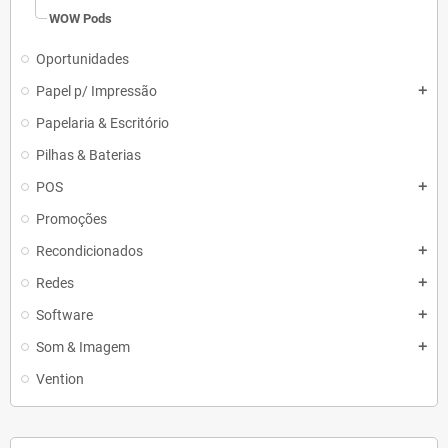
WOW Pods
Oportunidades
Papel p/ Impressão
add
Papelaria & Escritório
Pilhas & Baterias
POS
add
Promoções
Recondicionados
add
Redes
add
Software
add
Som & Imagem
add
Vention