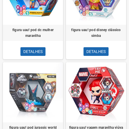
figura uau! pod dc mulher
figura uau! pod disney clássico
maravilha
simba
DETALHES
DETALHES
figura uau! pod jurassic world
figura uau! vagem maravilha viúva