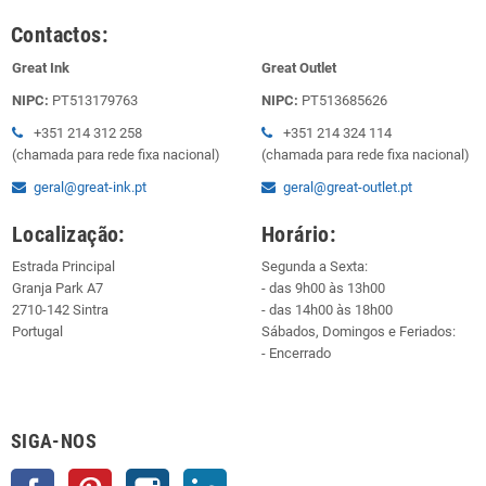
Contactos:
Great Ink
Great Outlet
NIPC:
PT513179763
NIPC:
PT513685626
+351 214 312 258
+351 214 324 114
(chamada para rede fixa nacional)
(chamada para rede fixa nacional)
geral@great-ink.pt
geral@great-outlet.pt
Localização:
Horário:
Estrada Principal
Segunda a Sexta:
Granja Park A7
- das 9h00 às 13h00
2710-142 Sintra
- das 14h00 às 18h00
Portugal
Sábados, Domingos e Feriados:
- Encerrado
SIGA-NOS
Facebook
Pinterest
Instagram
LinkedIn