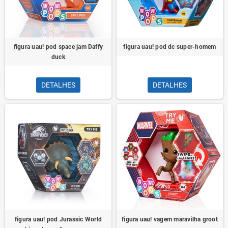
figura uau! pod space jam Daffy
figura uau! pod dc super-homem
duck
DETALHES
DETALHES
figura uau! pod Jurassic World
figura uau! vagem maravilha groot