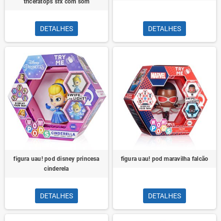
triceratops sfx com som
DETALHES
DETALHES
figura uau! pod disney princesa
figura uau! pod maravilha falcão
cinderela
DETALHES
DETALHES