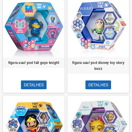
figura uau! pod fall guys knight
figura uau! pod disney toy story
buzz
DETALHES
DETALHES