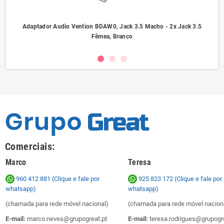
ho/
Adaptador Audio Vention BDAW0, Jack 3.5 Macho - 2x Jack 3.5
A
Fêmea, Branco
Comerciais:
Marco
Teresa
960 412 881 (Clique e fale por
925 823 172
(Clique e fale por
whatsapp)
whatsapp)
(chamada para rede móvel nacional)
(chamada para rede móvel nacion
E-mail:
marco.neves@grupogreat.pt
E-mail:
teresa.rodrigues@grupogre