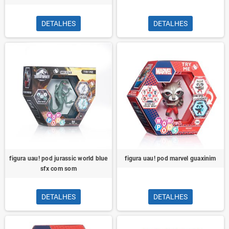
DETALHES
DETALHES
figura uau! pod jurassic world blue
figura uau! pod marvel guaxinim
sfx com som
DETALHES
DETALHES