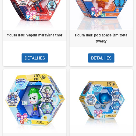
figura uau! vagem maravilha thor
figura uau! pod space jam torta
tweety
DETALHES
DETALHES