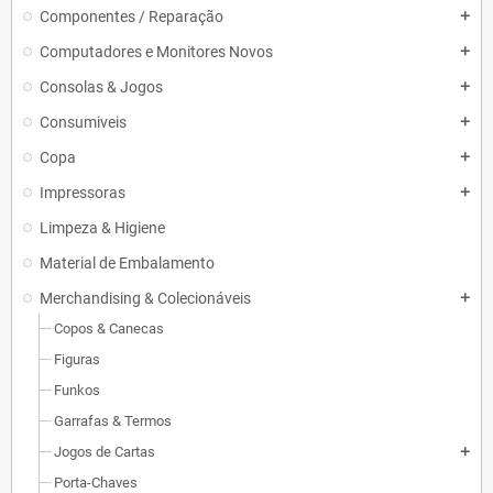
Componentes / Reparação
add
Computadores e Monitores Novos
add
Consolas & Jogos
add
Consumiveis
add
Copa
add
Impressoras
add
Limpeza & Higiene
Material de Embalamento
Merchandising & Colecionáveis
add
Copos & Canecas
Figuras
Funkos
Garrafas & Termos
Jogos de Cartas
add
Porta-Chaves