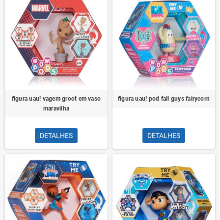
figura uau! vagem groot em vaso
figura uau! pod fall guys fairycorn
maravilha
DETALHES
DETALHES