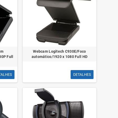
am
Webcam Logitech C930E/Foco
0P Full
automático/1920 x 1080 Full HD
TALHES
DETALHES