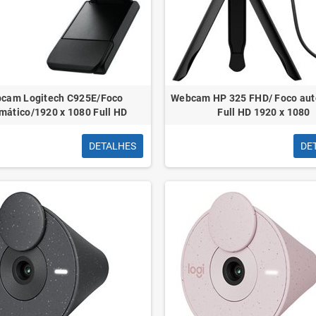
ível Preto
Rolo de Fita de Embrulho Apli
Cortador 
7mmx250m - Acabamento Brilhante -
catraca - P
cam Logitech C925E/Foco
Webcam HP 325 FHD/ Foco aut
Cor Dourada
de
mático/1920 x 1080 Full HD
Full HD 1920 x 1080
DETALHES
DE