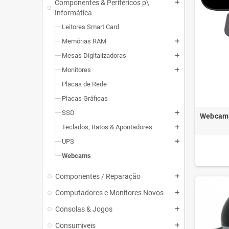
Componentes & Periféricos p\
add
Informática
Leitores Smart Card
Memórias RAM
add
Mesas Digitalizadoras
add
Monitores
add
Placas de Rede
Placas Gráficas
SSD
add
Webcam 
Teclados, Ratos & Apontadores
add
UPS
add
Webcams
Componentes / Reparação
add
Computadores e Monitores Novos
add
Consolas & Jogos
add
Consumiveis
add