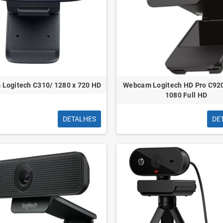
quivo
Calculadora Cientifica
vo L80
P
Casio FX85SPCW
mm Kraft
P
Logitech C310/ 1280 x 720 HD
Webcam Logitech HD Pro C92
mais de 300 Funções
1080 Full HD
DETALHES
DE