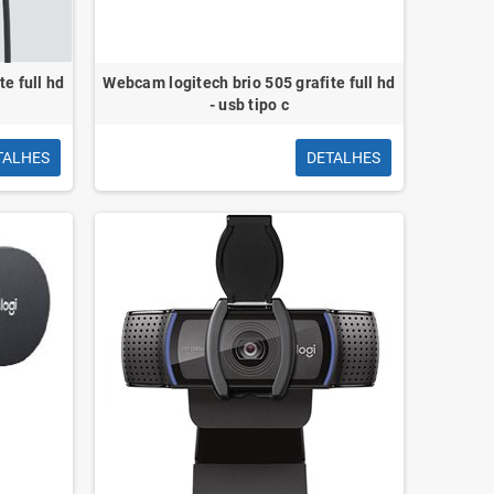
e full hd
Webcam logitech brio 505 grafite full hd
- usb tipo c
TALHES
DETALHES