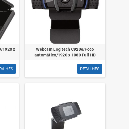
apeleira 13L
Clips N 02 28mm
lástico Preto
cx100 Coloridos
0/1920 x
Webcam Logitech C920e/Foco
automático/1920 x 1080 Full HD
TALHES
DETALHES