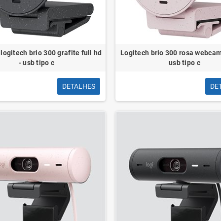
ogitech brio 300 grafite full hd
Logitech brio 300 rosa webcam 
Vention BDBW0,
Adaptador Audio Vention BGMHA/
Adaptador
- usb tipo c
usb tipo c
x Jack 3.5 Fêmea,
Jack 3.5 Fêmea - USB-C Macho/
Jack 3.5 
co
10cm/ Cinza
DETALHES
DE