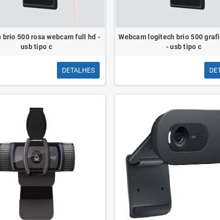
 brio 500 rosa webcam full hd -
Webcam logitech brio 500 grafit
usb tipo c
- usb tipo c
DETALHES
DE