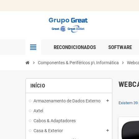
view_headline
RECONDICIONADOS
SOFTWARE
chevron_right
Componentes & Periféricos p\ Informática
chevron_right
Webc
WEBC
INÍCIO
Armazenamento de Dados Externo
add
Existem 39 
Axtel
Cabos & Adaptadores
Casa & Exterior
add