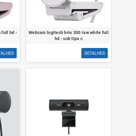
full hd -
Webcam logitech brio 300 raw white full
 Audio Vention BGWH0/
Cabo HDMI 2.1 8K Vention ALGLI,
hd - usb tipo c
Fêmea - USB-C Macho/
HDMI Macho - HDMI Macho, 3m, Azul
Cinza
TALHES
DETALHES