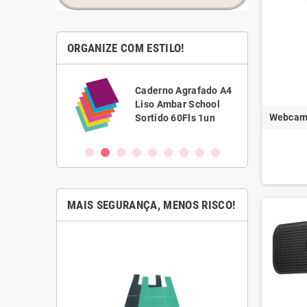
ORGANIZE COM ESTILO!
Caixa Ar
a
Caderno Agrafado A4
Definiti
iva
Liso Ambar School
340x250
Webcam 
Sortido 60Fls 1un
50un
MAIS SEGURANÇA, MENOS RISCO!