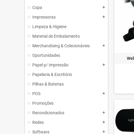
Copa
add
Impressoras
add
Limpeza & Higiene
Material de Embalamento
Merchandising & Colecionáveis
add
Oportunidades
We
Papel p/ Impressão
add
Papelaria & Escritório
Pilhas & Baterias
POS
add
Promoções
Recondicionados
add
Redes
add
Software
add