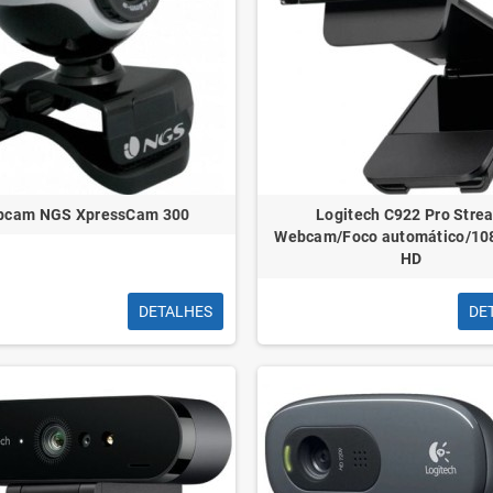
bcam NGS XpressCam 300
Logitech C922 Pro Stre
Webcam/Foco automático/108
HD
DETALHES
DE