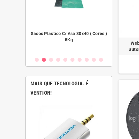
5 ( Cores )
Sacos Plástico C/ Asa 30x40 ( Cores )
Filme Extens
5Kg
Web
auto
MAIS QUE TECNOLOGIA. É
VENTION!