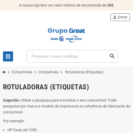
A nossa loja tem um valor mínimo de encomenda de
30€
.
person
Entrar
view_headline
search
chevron_right
chevron_right
chevron_right
Consumiveis
Compatíveis
Rotuladoras (Etiquetas)
ROTULADORAS (ETIQUETAS)
Sugestão:
Utilize a pesquisa para encontrar o seu consumivel. Pode
pesquisar por marca e modelo de impressora ou referência de fabricante do
consumivel.
Por exemplo:
HP DeskJet 1050