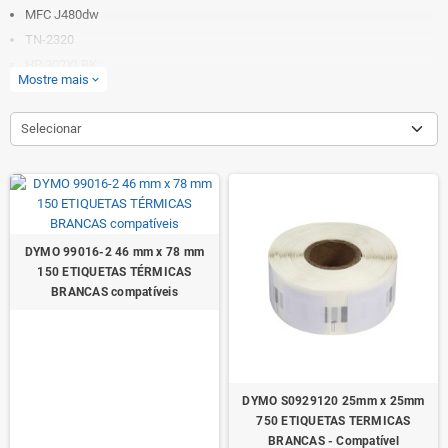
MFC J480dw
TN-2320
HP 302XLBK
Mostre mais
expand_more
Selecionar
DYMO 99016-2 46 mm x 78 mm
150 ETIQUETAS TÉRMICAS
BRANCAS compatíveis
DYMO S0929120 25mm x 25mm
750 ETIQUETAS TERMICAS
BRANCAS - Compatível