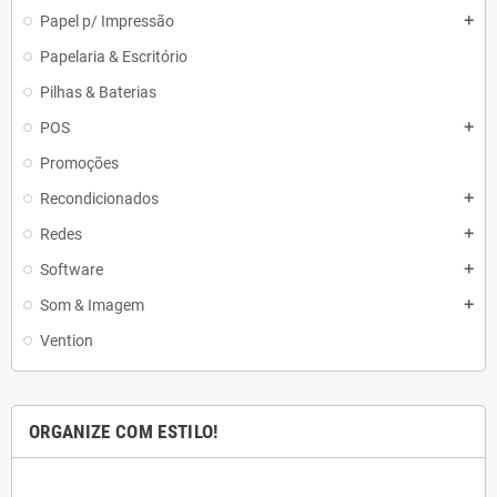
Papel p/ Impressão
add
Papelaria & Escritório
Pilhas & Baterias
POS
add
Promoções
Recondicionados
add
Redes
add
Software
add
Som & Imagem
add
Vention
ORGANIZE COM ESTILO!