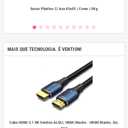
2000
Sacos Plástico C/ Asa 45x55 ( Cores ) 5Kg
MAIS QUE TECNOLOGIA. É VENTION!
.5
Cabo HDMI 2.1 8K Vention ALGLI, HDMI Macho - HDMI Macho, 3m,
A