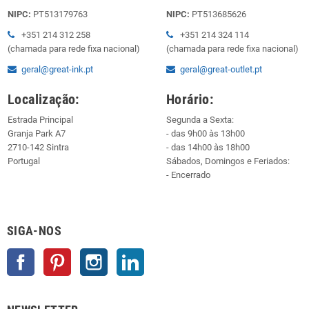
NIPC:
PT513179763
NIPC:
PT513685626
+351 214 312 258
+351 214 324 114
(chamada para rede fixa nacional)
(chamada para rede fixa nacional)
geral@great-ink.pt
geral@great-outlet.pt
Localização:
Horário:
Estrada Principal
Segunda a Sexta:
Granja Park A7
- das 9h00 às 13h00
2710-142 Sintra
- das 14h00 às 18h00
Portugal
Sábados, Domingos e Feriados:
- Encerrado
SIGA-NOS
Facebook
Pinterest
Instagram
LinkedIn