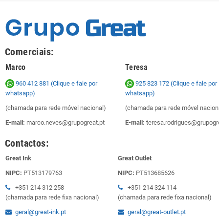
Comerciais:
Marco
Teresa
960 412 881 (Clique e fale por
925 823 172
(Clique e fale por
whatsapp)
whatsapp)
(chamada para rede móvel nacional)
(chamada para rede móvel nacion
E-mail:
marco.neves@grupogreat.pt
E-mail:
teresa.rodrigues@grupogre
Contactos:
Great Ink
Great Outlet
NIPC:
PT513179763
NIPC:
PT513685626
+351 214 312 258
+351 214 324 114
(chamada para rede fixa nacional)
(chamada para rede fixa nacional)
geral@great-ink.pt
geral@great-outlet.pt