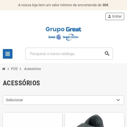
A nossa loja tem um valor mínimo de encomenda de
30€
.
person
Entrar
view_headline
search
chevron_right
chevron_right
POS
Acessórios
ACESSÓRIOS
Selecionar