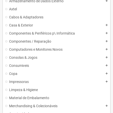
Armazenamento de Dados Externo
add
Axtel
Cabos & Adaptadores
Casa & Exterior
add
Componentes & Periféricos p\ Informática
add
Componentes / Reparação
add
Computadores e Monitores Novos
add
Consolas & Jogos
add
Consumiveis
add
Copa
add
Impressoras
add
Limpeza & Higiene
Material de Embalamento
Merchandising & Colecionáveis
add