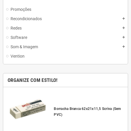
Promoções
Recondicionados
add
Redes
add
Software
add
Som & Imagem
add
Vention
ORGANIZE COM ESTILO!
l
Borracha Branca 62x21x11,5 Scriva (Sem
PVC)