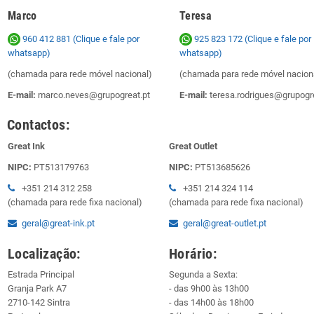
Marco
Teresa
960 412 881 (Clique e fale por
925 823 172
(Clique e fale por
whatsapp)
whatsapp)
(chamada para rede móvel nacional)
(chamada para rede móvel nacion
E-mail:
marco.neves@grupogreat.pt
E-mail:
teresa.rodrigues@grupogre
Contactos:
Great Ink
Great Outlet
NIPC:
PT513179763
NIPC:
PT513685626
+351 214 312 258
+351 214 324 114
(chamada para rede fixa nacional)
(chamada para rede fixa nacional)
geral@great-ink.pt
geral@great-outlet.pt
Localização:
Horário:
Estrada Principal
Segunda a Sexta:
Granja Park A7
- das 9h00 às 13h00
2710-142 Sintra
- das 14h00 às 18h00