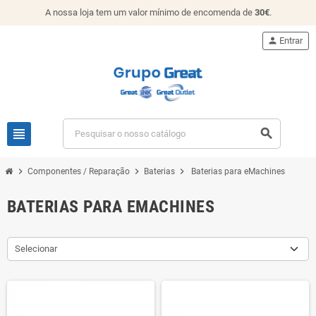
A nossa loja tem um valor mínimo de encomenda de
30€
.
person
Entrar
view_headline
search
chevron_right
chevron_right
chevron_right
Componentes / Reparação
Baterias
Baterias para eMachines
BATERIAS PARA EMACHINES
Selecionar