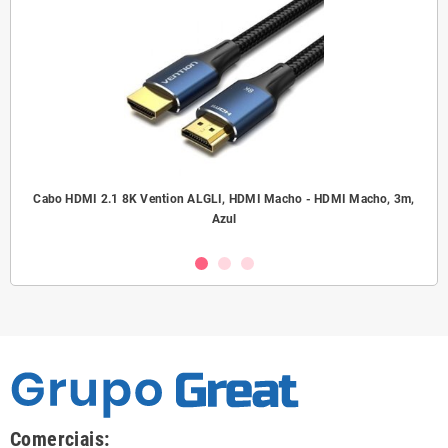
.5
Cabo HDMI 2.1 8K Vention ALGLI, HDMI Macho - HDMI Macho, 3m,
A
Azul
Comerciais: