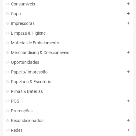
Consumiveis
add
Copa
add
Impressoras
add
Limpeza & Higiene
Material de Embalamento
Merchandising & Colecionáveis
add
Oportunidades
Papel p/ Impressão
add
Papelaria & Escritório
Pilhas & Baterias
POS
add
Promoções
Recondicionados
add
Redes
add