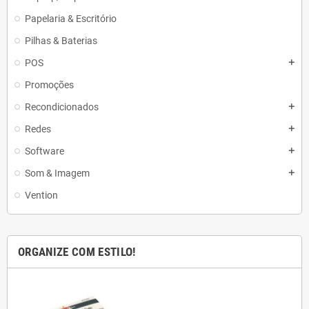
Papelaria & Escritório
Pilhas & Baterias
POS
add
Promoções
Recondicionados
add
Redes
add
Software
add
Som & Imagem
add
Vention
ORGANIZE COM ESTILO!