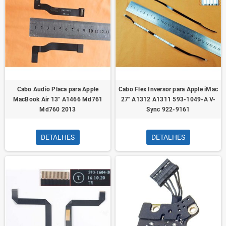
Cabo Audio Placa para Apple
Cabo Flex Inversor para Apple iMac
MacBook Air 13" A1466 Md761
27" A1312 A1311 593-1049-A V-
Md760 2013
Sync 922-9161
DETALHES
DETALHES