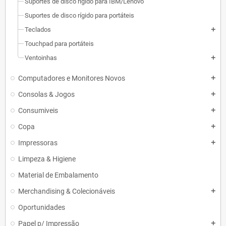
Suportes de disco rígido para IBM/Lenovo
Suportes de disco rígido para portáteis
Teclados
add
Touchpad para portáteis
Ventoinhas
add
Computadores e Monitores Novos
add
Consolas & Jogos
add
Consumiveis
add
Copa
add
Impressoras
add
Limpeza & Higiene
Material de Embalamento
Merchandising & Colecionáveis
add
Oportunidades
Papel p/ Impressão
add