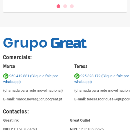
Comerciais:
Marco
Teresa
960 412 881 (Clique e fale por
925 823 172
(Clique e fale por
whatsapp)
whatsapp)
(chamada para rede móvel nacional)
(chamada para rede móvel nacion
E-mail:
marco.neves@grupogreat.pt
E-mail:
teresa.rodrigues@grupogre
Contactos:
Great Ink
Great Outlet
NIPC:
PT513179763
NIPC:
PT513685626