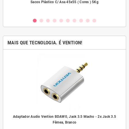
dades
Sacos Plástico C/ Asa 45x55 ( Cores ) 5Kg
MAIS QUE TECNOLOGIA. É VENTION!
ho/
Adaptador Audio Vention BDAW0, Jack 3.5 Macho - 2x Jack 3.5
A
Fêmea, Branco