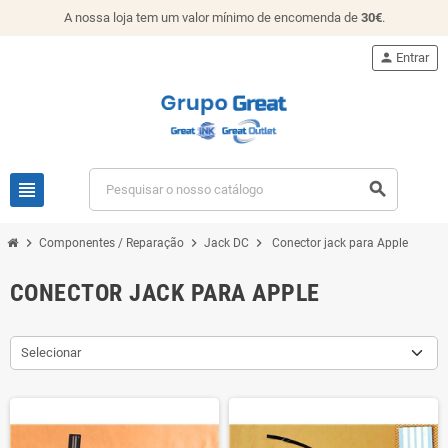
A nossa loja tem um valor mínimo de encomenda de
30€
.
person
Entrar
view_headline
search
chevron_right
chevron_right
chevron_right
Componentes / Reparação
Jack DC
Conector jack para Apple
CONECTOR JACK PARA APPLE
Selecionar