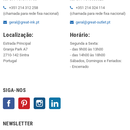
+351 214 312 258
+351 214 324 114
(chamada para rede fixa nacional)
(chamada para rede fixa nacional)
geral@great-ink.pt
geral@great-outlet.pt
Localização:
Horário:
Estrada Principal
Segunda a Sexta:
Granja Park A7
- das 9h00 às 13h00
2710-142 Sintra
- das 14h00 às 18h00
Portugal
Sábados, Domingos e Feriados:
- Encerrado
SIGA-NOS
Facebook
Pinterest
Instagram
LinkedIn
NEWSLETTER