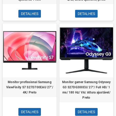
DETALHES
DETALHES
Monitor profissional Samsung
Monitor gamer Samsung Odyssey
ViewFinity S7 S27D700EAU 27"/
G3 S27DG300EU/ 27"/ Full HD/ 1
4K/ Preto
ms/ 180 Hz/ VA/ Altura ajustável/
Preto
DETALHES
DETALHES