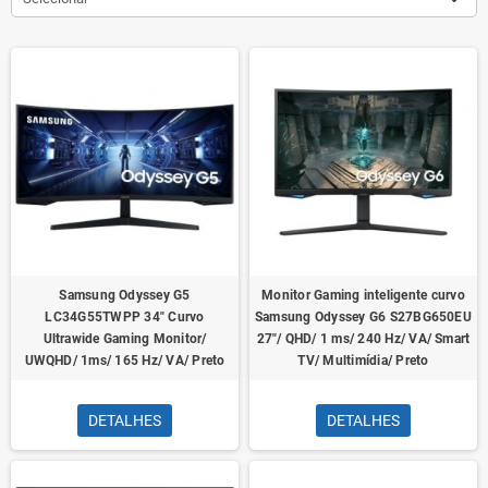
Samsung Odyssey G5
Monitor Gaming inteligente curvo
LC34G55TWPP 34" Curvo
Samsung Odyssey G6 S27BG650EU
Ultrawide Gaming Monitor/
27"/ QHD/ 1 ms/ 240 Hz/ VA/ Smart
UWQHD/ 1ms/ 165 Hz/ VA/ Preto
TV/ Multimídia/ Preto
DETALHES
DETALHES