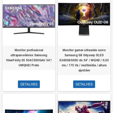
Monitor profissional
Monitor gamer ultrawide curvo
ultrapanorâmico Samsung
Samsung G8 Odyssey OLED
ViewFinity S5 S34C500GAU 34"/
S34DG850SU de 34" / WQHD / 0,03
UWQHD/ Preto
ms / 175 Hz / multimídia / altura
ajustáve
DETALHES
DETALHES