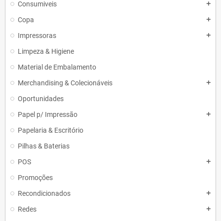
Consumiveis
add
Copa
add
Impressoras
add
Limpeza & Higiene
Material de Embalamento
Merchandising & Colecionáveis
add
Oportunidades
Papel p/ Impressão
add
Papelaria & Escritório
Pilhas & Baterias
POS
add
Promoções
Recondicionados
add
Redes
add