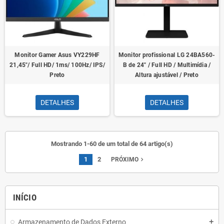
Monitor Gamer Asus VY229HF
Monitor profissional LG 24BA560-
21,45"/ Full HD/ 1ms/ 100Hz/ IPS/
B de 24" / Full HD / Multimídia /
Preto
Altura ajustável / Preto
DETALHES
DETALHES
Mostrando 1-60 de um total de 64 artigo(s)
1
2
navigate_next
PRÓXIMO
INÍCIO
Armazenamento de Dados Externo
add