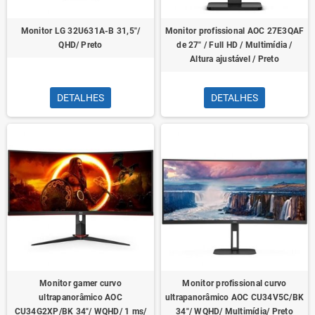
Monitor LG 32U631A-B 31,5"/
Monitor profissional AOC 27E3QAF
QHD/ Preto
de 27" / Full HD / Multimídia /
Altura ajustável / Preto
DETALHES
DETALHES
Monitor gamer curvo
Monitor profissional curvo
ultrapanorâmico AOC
ultrapanorâmico AOC CU34V5C/BK
CU34G2XP/BK 34"/ WQHD/ 1 ms/
34"/ WQHD/ Multimídia/ Preto