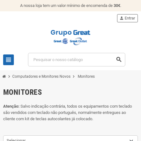
A nossa loja tem um valor mínimo de encomenda de
30€
.
person
Entrar
view_headline
search
chevron_right
chevron_right
Computadores e Monitores Novos
Monitores
MONITORES
Atenção:
Salvo indicação contrária, todos os equipamentos com teclado
são vendidos com teclado não português, normalmente entregues ao
cliente com kit de teclas autocolantes já colocado.
Selecionar