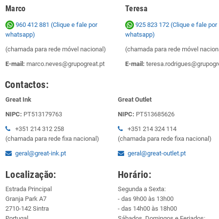
Marco
Teresa
960 412 881 (Clique e fale por
925 823 172
(Clique e fale por
whatsapp)
whatsapp)
(chamada para rede móvel nacional)
(chamada para rede móvel nacion
E-mail:
marco.neves@grupogreat.pt
E-mail:
teresa.rodrigues@grupogre
Contactos:
Great Ink
Great Outlet
NIPC:
PT513179763
NIPC:
PT513685626
+351 214 312 258
+351 214 324 114
(chamada para rede fixa nacional)
(chamada para rede fixa nacional)
geral@great-ink.pt
geral@great-outlet.pt
Localização:
Horário:
Estrada Principal
Segunda a Sexta:
Granja Park A7
- das 9h00 às 13h00
2710-142 Sintra
- das 14h00 às 18h00
Portugal
Sábados, Domingos e Feriados: