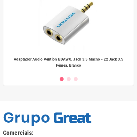
ho/
Adaptador Audio Vention BDAW0, Jack 3.5 Macho - 2x Jack 3.5
A
Fêmea, Branco
Comerciais: