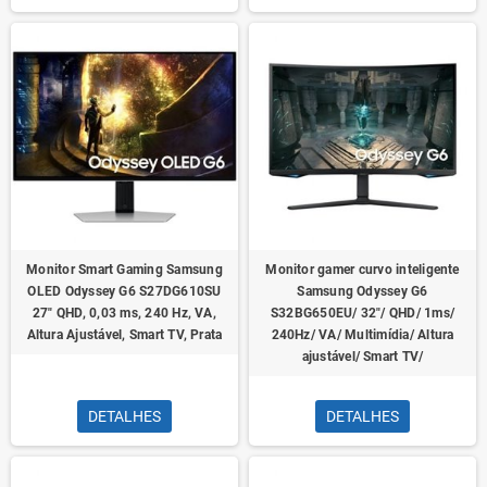
Monitor Smart Gaming Samsung
Monitor gamer curvo inteligente
OLED Odyssey G6 S27DG610SU
Samsung Odyssey G6
27" QHD, 0,03 ms, 240 Hz, VA,
S32BG650EU/ 32"/ QHD/ 1ms/
Altura Ajustável, Smart TV, Prata
240Hz/ VA/ Multimídia/ Altura
ajustável/ Smart TV/
DETALHES
DETALHES