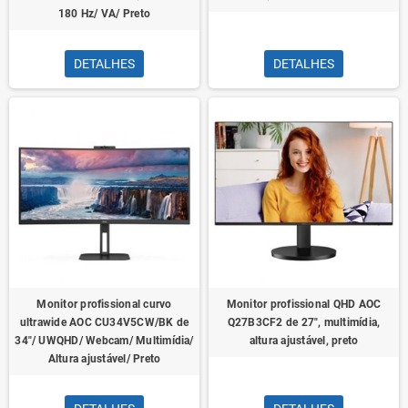
180 Hz/ VA/ Preto
DETALHES
DETALHES
Monitor profissional curvo
Monitor profissional QHD AOC
ultrawide AOC CU34V5CW/BK de
Q27B3CF2 de 27", multimídia,
34"/ UWQHD/ Webcam/ Multimídia/
altura ajustável, preto
Altura ajustável/ Preto