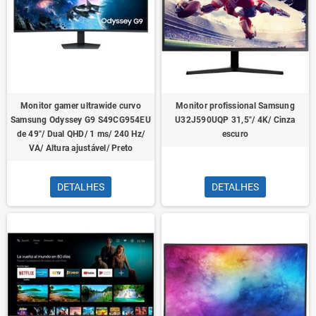
Monitor gamer ultrawide curvo
Monitor profissional Samsung
Samsung Odyssey G9 S49CG954EU
U32J590UQP 31,5"/ 4K/ Cinza
de 49"/ Dual QHD/ 1 ms/ 240 Hz/
escuro
VA/ Altura ajustável/ Preto
DETALHES
DETALHES