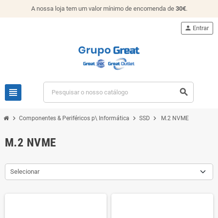
A nossa loja tem um valor mínimo de encomenda de
30€
.
person
Entrar
view_headline
search
chevron_right
chevron_right
chevron_right
Componentes & Periféricos p\ Informática
SSD
M.2 NVME
M.2 NVME
Selecionar