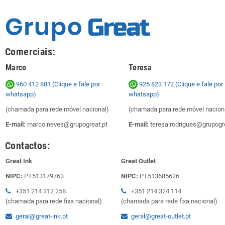
Comerciais:
Marco
Teresa
960 412 881 (Clique e fale por
925 823 172
(Clique e fale por
whatsapp)
whatsapp)
(chamada para rede móvel nacional)
(chamada para rede móvel nacion
E-mail:
marco.neves@grupogreat.pt
E-mail:
teresa.rodrigues@grupogre
Contactos:
Great Ink
Great Outlet
NIPC:
PT513179763
NIPC:
PT513685626
+351 214 312 258
+351 214 324 114
(chamada para rede fixa nacional)
(chamada para rede fixa nacional)
geral@great-ink.pt
geral@great-outlet.pt