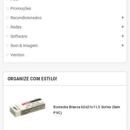
Promoções
Recondicionados
add
Redes
add
Software
add
Som & Imagem
add
Vention
ORGANIZE COM ESTILO!
l
Borracha Branca 62x21x11,5 Scriva (Sem
PVC)