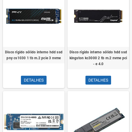
Disco rígido sólido interno hdd ssd
Disco rígido interno sólido hdd ssd
pny cs1030 1 tb m.2 pcie 3 nvme
kingston kc3000 2 tb m.2 nvme pci
- e 4.0
DETALHES
DETALHES