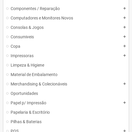
Componentes / Reparação
add
Computadores e Monitores Novos
add
Consolas & Jogos
add
Consumiveis
add
Copa
add
Impressoras
add
Limpeza & Higiene
Material de Embalamento
Merchandising & Colecionáveis
add
Oportunidades
Papel p/ Impressão
add
Papelaria & Escritório
Pilhas & Baterias
POS
add