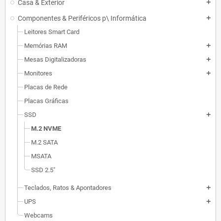
Casa & Exterior
add
Componentes & Periféricos p\ Informática
add
Leitores Smart Card
Memórias RAM
add
Mesas Digitalizadoras
add
Monitores
add
Placas de Rede
Placas Gráficas
SSD
add
M.2 NVME
M.2 SATA
MSATA
SSD 2.5"
Teclados, Ratos & Apontadores
add
UPS
add
Webcams