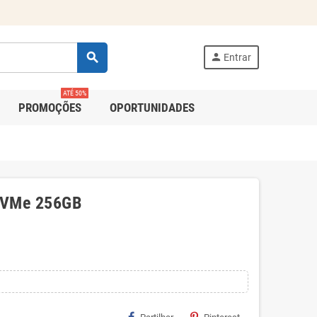
search
person
Entrar
ATÉ 50%
PROMOÇÕES
OPORTUNIDADES
NVMe 256GB