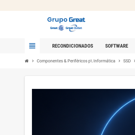
view_headline
RECONDICIONADOS
SOFTWARE
chevron_right
Componentes & Periféricos p\ Informática
chevron_right
SSD
chevron