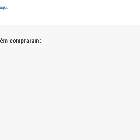
aqui
.
bém compraram: