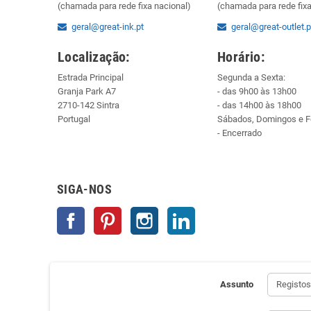
(chamada para rede fixa nacional)
(chamada para rede fixa
geral@great-ink.pt
geral@great-outlet.p
Localização:
Horário:
Estrada Principal
Segunda a Sexta:
Granja Park A7
- das 9h00 às 13h00
2710-142 Sintra
- das 14h00 às 18h00
Portugal
Sábados, Domingos e F
- Encerrado
SIGA-NOS
Facebook
Pinterest
Instagram
LinkedIn
Assunto