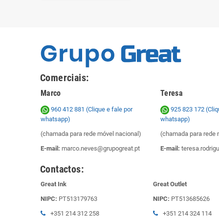
Comerciais:
Marco
Teresa
960 412 881 (Clique e fale por
925 823 172
(Cliq
whatsapp)
whatsapp)
(chamada para rede móvel nacional)
(chamada para rede 
E-mail:
marco.neves@grupogreat.pt
E-mail:
teresa.rodrig
Contactos:
Great Ink
Great Outlet
NIPC:
PT513179763
NIPC:
PT513685626
+351 214 312 258
+351 214 324 114