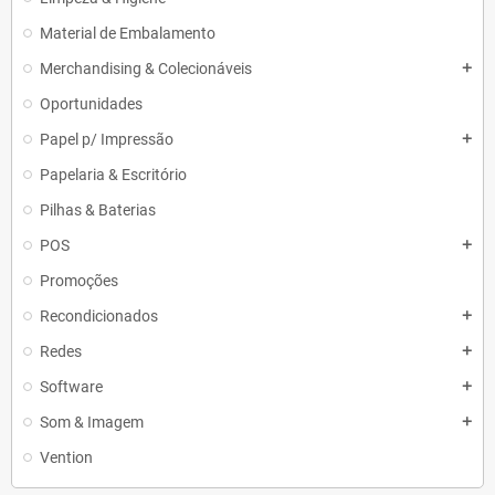
Material de Embalamento
Merchandising & Colecionáveis
add
Oportunidades
Papel p/ Impressão
add
Papelaria & Escritório
Pilhas & Baterias
POS
add
Promoções
Recondicionados
add
Redes
add
Software
add
Som & Imagem
add
Vention