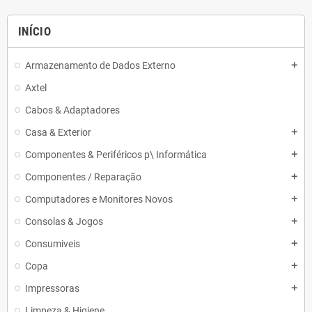
INÍCIO
Armazenamento de Dados Externo
add
Axtel
Cabos & Adaptadores
Casa & Exterior
add
Componentes & Periféricos p\ Informática
add
Componentes / Reparação
add
Computadores e Monitores Novos
add
Consolas & Jogos
add
Consumiveis
add
Copa
add
Impressoras
add
Limpeza & Higiene