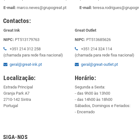
E-mail:
marco.neves@grupogreat.pt
E-mail:
teresa.rodrigues@grupogre
Contactos:
Great Ink
Great Outlet
NIPC:
PT513179763
NIPC:
PT513685626
+351 214 312 258
+351 214 324 114
(chamada para rede fixa nacional)
(chamada para rede fixa nacional)
geral@great-ink.pt
geral@great-outlet.pt
Localização:
Horário:
Estrada Principal
Segunda a Sexta:
Granja Park A7
- das 9h00 às 13h00
2710-142 Sintra
- das 14h00 às 18h00
Portugal
Sábados, Domingos e Feriados:
- Encerrado
SIGA-NOS