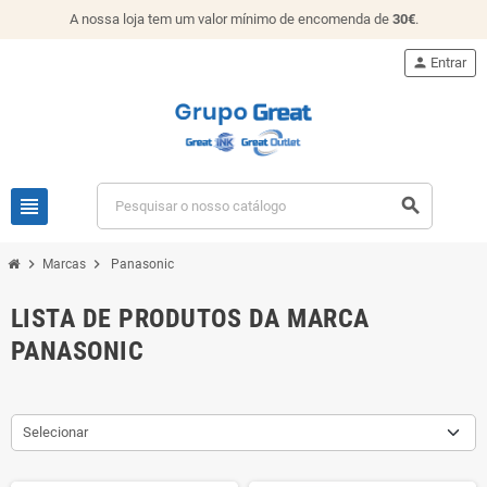
A nossa loja tem um valor mínimo de encomenda de
30€
.
person
Entrar
view_headline
search
chevron_right
chevron_right
Marcas
Panasonic
LISTA DE PRODUTOS DA MARCA
PANASONIC
Selecionar