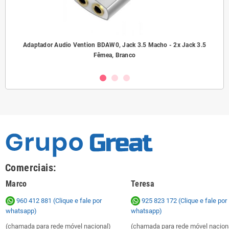
ho/
Adaptador Audio Vention BDAW0, Jack 3.5 Macho - 2x Jack 3.5
A
Fêmea, Branco
Comerciais:
Marco
Teresa
960 412 881 (Clique e fale por
925 823 172
(Clique e fale por
whatsapp)
whatsapp)
(chamada para rede móvel nacional)
(chamada para rede móvel nacion