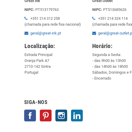
Great Ink
Great Outlet
NIPC:
PT513179763
NIPC:
PT513685626
+351 214 312 258
+351 214 324 114
(chamada para rede fixa nacional)
(chamada para rede fixa
geral@great-ink.pt
geral@great-outlet.p
Localização:
Horário:
Estrada Principal
Segunda a Sexta:
Granja Park A7
- das 9h00 às 13h00
2710-142 Sintra
- das 14h00 às 18h00
Portugal
Sábados, Domingos e F
- Encerrado
SIGA-NOS
Facebook
Pinterest
Instagram
LinkedIn