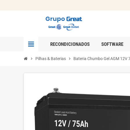
view_headline
RECONDICIONADOS
SOFTWARE
chevron_right
Pilhas & Baterias
chevron_right
Bateria Chumbo Gel AGM 12V