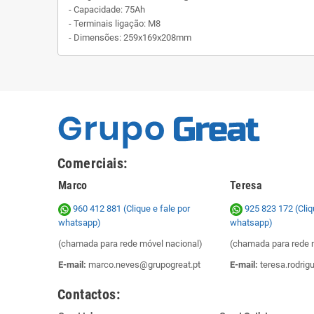
- Capacidade: 75Ah
- Terminais ligação: M8
- Dimensões: 259x169x208mm
Comerciais:
Marco
Teresa
960 412 881 (Clique e fale por
925 823 172
(Cliq
whatsapp)
whatsapp)
(chamada para rede móvel nacional)
(chamada para rede 
E-mail:
marco.neves@grupogreat.pt
E-mail:
teresa.rodrig
Contactos: