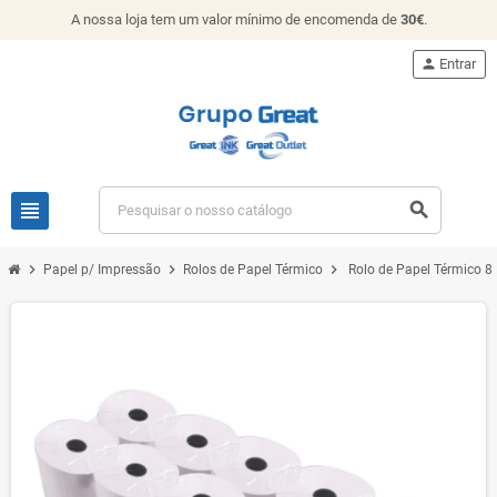
A nossa loja tem um valor mínimo de encomenda de
30€
.
person
Entrar
view_headline
search
chevron_right
chevron_right
chevron_right
Papel p/ Impressão
Rolos de Papel Térmico
Rolo de Papel Térmico 8