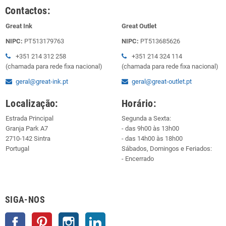
Contactos:
Great Ink
Great Outlet
NIPC:
PT513179763
NIPC:
PT513685626
+351 214 312 258
+351 214 324 114
(chamada para rede fixa nacional)
(chamada para rede fixa nacional)
geral@great-ink.pt
geral@great-outlet.pt
Localização:
Horário:
Estrada Principal
Segunda a Sexta:
Granja Park A7
- das 9h00 às 13h00
2710-142 Sintra
- das 14h00 às 18h00
Portugal
Sábados, Domingos e Feriados:
- Encerrado
SIGA-NOS
Facebook
Pinterest
Instagram
LinkedIn