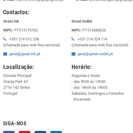
Contactos:
Great Ink
Great Outlet
NIPC:
PT513179763
NIPC:
PT513685626
+351 214 312 258
+351 214 324 114
(chamada para rede fixa nacional)
(chamada para rede fixa nacional)
geral@great-ink.pt
geral@great-outlet.pt
Localização:
Horário:
Estrada Principal
Segunda a Sexta:
Granja Park A7
- das 9h00 às 13h00
2710-142 Sintra
- das 14h00 às 18h00
Portugal
Sábados, Domingos e Feriados:
- Encerrado
SIGA-NOS