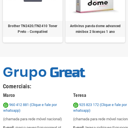
Brother TN2420/TN2410 Toner
Antivirus panda dome advanced
Preto - Compatível
minibox 2 licenças 1 ano
Comerciais:
Marco
Teresa
960 412 881 (Clique e fale por
925 823 172
(Clique e fale por
whatsapp)
whatsapp)
(chamada para rede móvel nacional)
(chamada para rede móvel nacion
E-mail:
marco.neves@grupogreat.pt
E-mail:
teresa.rodrigues@grupogre