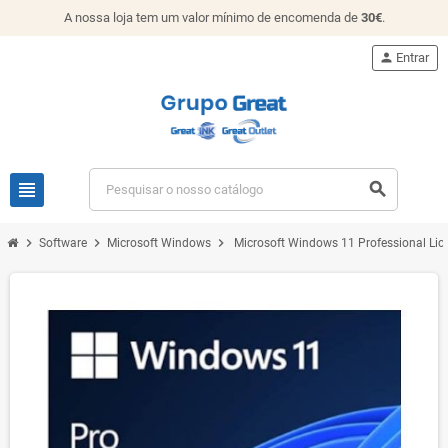
A nossa loja tem um valor mínimo de encomenda de
30€
.
person
Entrar
view_headline
search
chevron_right
chevron_right
chevron_right
Software
Microsoft Windows
Microsoft Windows 11 Professional Li