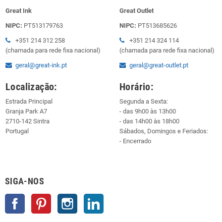
Great Ink
Great Outlet
NIPC:
PT513179763
NIPC:
PT513685626
+351 214 312 258
+351 214 324 114
(chamada para rede fixa nacional)
(chamada para rede fixa nacional)
geral@great-ink.pt
geral@great-outlet.pt
Localização:
Horário:
Estrada Principal
Segunda a Sexta:
Granja Park A7
- das 9h00 às 13h00
2710-142 Sintra
- das 14h00 às 18h00
Portugal
Sábados, Domingos e Feriados:
- Encerrado
SIGA-NOS
Facebook
Pinterest
Instagram
LinkedIn