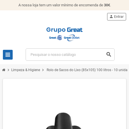
A nossa loja tem um valor mínimo de encomenda de
30€
.
person
Entrar
view_headline
search
chevron_right
chevron_right
Limpeza & Higiene
Rolo de Sacos do Lixo (85x105) 100 litros - 10 unida