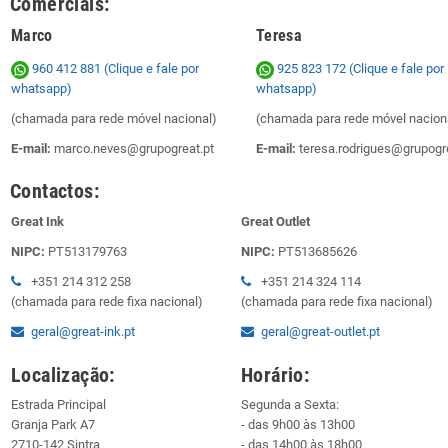
Comerciais:
Marco
Teresa
960 412 881 (Clique e fale por
925 823 172
(Clique e fale por
whatsapp)
whatsapp)
(chamada para rede móvel nacional)
(chamada para rede móvel nacion
E-mail:
marco.neves@grupogreat.pt
E-mail:
teresa.rodrigues@grupogre
Contactos:
Great Ink
Great Outlet
NIPC:
PT513179763
NIPC:
PT513685626
+351 214 312 258
+351 214 324 114
(chamada para rede fixa nacional)
(chamada para rede fixa nacional)
geral@great-ink.pt
geral@great-outlet.pt
Localização:
Horário:
Estrada Principal
Segunda a Sexta:
Granja Park A7
- das 9h00 às 13h00
2710-142 Sintra
- das 14h00 às 18h00