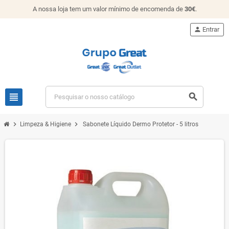
A nossa loja tem um valor mínimo de encomenda de
30€
.
person
Entrar
view_headline
search
chevron_right
chevron_right
Limpeza & Higiene
Sabonete Líquido Dermo Protetor - 5 litros