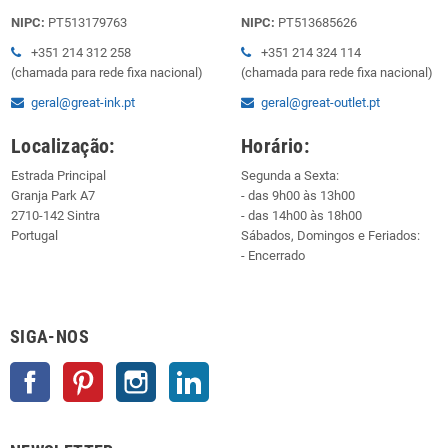
NIPC:
PT513179763
NIPC:
PT513685626
+351 214 312 258
+351 214 324 114
(chamada para rede fixa nacional)
(chamada para rede fixa nacional)
geral@great-ink.pt
geral@great-outlet.pt
Localização:
Horário:
Estrada Principal
Segunda a Sexta:
Granja Park A7
- das 9h00 às 13h00
2710-142 Sintra
- das 14h00 às 18h00
Portugal
Sábados, Domingos e Feriados:
- Encerrado
SIGA-NOS
Facebook
Pinterest
Instagram
LinkedIn