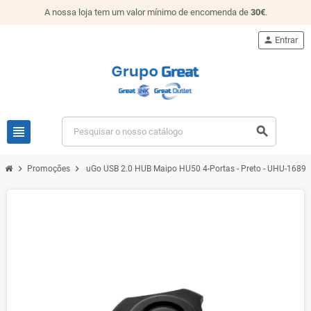
A nossa loja tem um valor mínimo de encomenda de
30€
.
person
Entrar
view_headline
search
chevron_right
chevron_right
Promoções
uGo USB 2.0 HUB Maipo HU50 4-Portas - Preto - UHU-1689